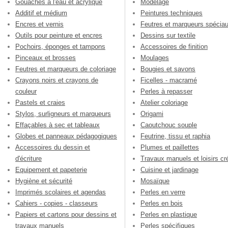
Gouaches à l'eau et acrylique
Modelage
Additif et médium
Peintures techniques
Encres et vernis
Feutres et marqueurs spécia
Outils pour peinture et encres
Dessins sur textile
Pochoirs, éponges et tampons
Accessoires de finition
Pinceaux et brosses
Moulages
Feutres et marqueurs de coloriage
Bougies et savons
Crayons noirs et crayons de
Ficelles - macramé
couleur
Perles à repasser
Pastels et craies
Atelier coloriage
Stylos, surligneurs et marqueurs
Origami
Effaçables à sec et tableaux
Caoutchouc souple
Globes et panneaux pédagogiques
Feutrine, tissu et raphia
Accessoires du dessin et
Plumes et paillettes
d'écriture
Travaux manuels et loisirs cré
Equipement et papeterie
Cuisine et jardinage
Hygiène et sécurité
Mosaïque
Imprimés scolaires et agendas
Perles en verre
Cahiers - copies - classeurs
Perles en bois
Papiers et cartons pour dessins et
Perles en plastique
travaux manuels
Perles spécifiques