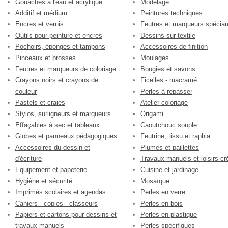
Gouaches à l'eau et acrylique
Modelage
Additif et médium
Peintures techniques
Encres et vernis
Feutres et marqueurs spécia
Outils pour peinture et encres
Dessins sur textile
Pochoirs, éponges et tampons
Accessoires de finition
Pinceaux et brosses
Moulages
Feutres et marqueurs de coloriage
Bougies et savons
Crayons noirs et crayons de
Ficelles - macramé
couleur
Perles à repasser
Pastels et craies
Atelier coloriage
Stylos, surligneurs et marqueurs
Origami
Effaçables à sec et tableaux
Caoutchouc souple
Globes et panneaux pédagogiques
Feutrine, tissu et raphia
Accessoires du dessin et
Plumes et paillettes
d'écriture
Travaux manuels et loisirs cré
Equipement et papeterie
Cuisine et jardinage
Hygiène et sécurité
Mosaïque
Imprimés scolaires et agendas
Perles en verre
Cahiers - copies - classeurs
Perles en bois
Papiers et cartons pour dessins et
Perles en plastique
travaux manuels
Perles spécifiques