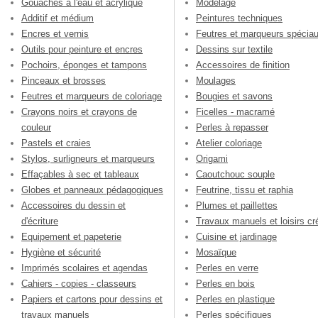
Gouaches à l'eau et acrylique
Modelage
Additif et médium
Peintures techniques
Encres et vernis
Feutres et marqueurs spécia
Outils pour peinture et encres
Dessins sur textile
Pochoirs, éponges et tampons
Accessoires de finition
Pinceaux et brosses
Moulages
Feutres et marqueurs de coloriage
Bougies et savons
Crayons noirs et crayons de
Ficelles - macramé
couleur
Perles à repasser
Pastels et craies
Atelier coloriage
Stylos, surligneurs et marqueurs
Origami
Effaçables à sec et tableaux
Caoutchouc souple
Globes et panneaux pédagogiques
Feutrine, tissu et raphia
Accessoires du dessin et
Plumes et paillettes
d'écriture
Travaux manuels et loisirs cré
Equipement et papeterie
Cuisine et jardinage
Hygiène et sécurité
Mosaïque
Imprimés scolaires et agendas
Perles en verre
Cahiers - copies - classeurs
Perles en bois
Papiers et cartons pour dessins et
Perles en plastique
travaux manuels
Perles spécifiques