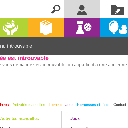
Créer un
Me connecter
compte
Activités
Kermesse
Librairie
Jeux
manuelles
et fêtes
nu introuvable
ée est introuvable
 vous demandez est introuvable, ou appartient à une ancienne v
-
-
-
-
-
laires
Activités manuelles
Librairie
Jeux
Kermesses et fêtes
Contact
Activités manuelles
Jeux