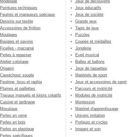
Modelage
Jeux de découverte
Peintures techniques
Jeux éducatifs
Feutres et marqueurs spéciaux
Jeux de société
Dessins sur textile
Grands jeux
Accessoires de finition
Tapis de jeux
Moulages
Puzzles
Bougies et savons
Coupes et médailles
Ficelles - macramé
Jonglerie
Perles à repasser
Eveil musical
Atelier coloriage
Balles et ballons
Origami
Jeux de raquettes
Caoutchouc souple
Matériels de sport
Feutrine, tissu et raphia
Jeux et accessoires de sport
Plumes et paillettes
Parcours et motricité
Travaux manuels et loisirs créatifs
Modules de motricité
Cuisine et jardinage
Montessori
Mosaïque
Matériel d'apprentissage
Perles en verre
Univers imitation
Perles en bois
Porteurs et cycles
Perles en plastique
Images et son
Perles spécifiques