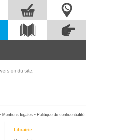
Nous contacter
Commandez
s
Voir le
directement à partir
catalogue
des références
ersion du site.
-
-
Mentions légales
Politique de confidentialité
Librairie