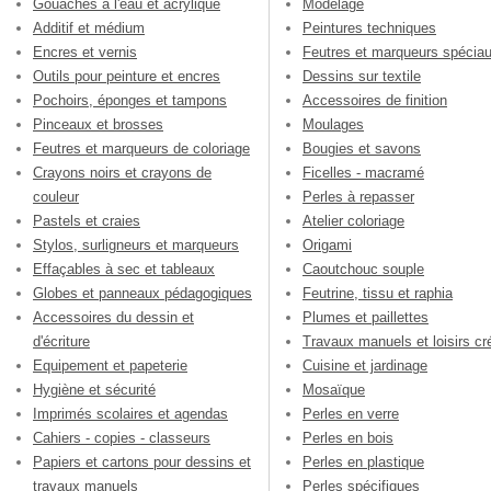
Gouaches à l'eau et acrylique
Modelage
Additif et médium
Peintures techniques
Encres et vernis
Feutres et marqueurs spécia
Outils pour peinture et encres
Dessins sur textile
Pochoirs, éponges et tampons
Accessoires de finition
Pinceaux et brosses
Moulages
Feutres et marqueurs de coloriage
Bougies et savons
Crayons noirs et crayons de
Ficelles - macramé
couleur
Perles à repasser
Pastels et craies
Atelier coloriage
Stylos, surligneurs et marqueurs
Origami
Effaçables à sec et tableaux
Caoutchouc souple
Globes et panneaux pédagogiques
Feutrine, tissu et raphia
Accessoires du dessin et
Plumes et paillettes
d'écriture
Travaux manuels et loisirs cré
Equipement et papeterie
Cuisine et jardinage
Hygiène et sécurité
Mosaïque
Imprimés scolaires et agendas
Perles en verre
Cahiers - copies - classeurs
Perles en bois
Papiers et cartons pour dessins et
Perles en plastique
travaux manuels
Perles spécifiques