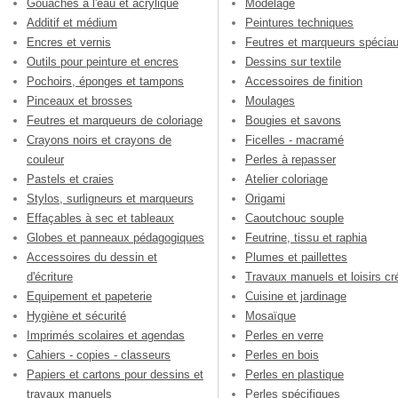
Gouaches à l'eau et acrylique
Modelage
Additif et médium
Peintures techniques
Encres et vernis
Feutres et marqueurs spécia
Outils pour peinture et encres
Dessins sur textile
Pochoirs, éponges et tampons
Accessoires de finition
Pinceaux et brosses
Moulages
Feutres et marqueurs de coloriage
Bougies et savons
Crayons noirs et crayons de
Ficelles - macramé
couleur
Perles à repasser
Pastels et craies
Atelier coloriage
Stylos, surligneurs et marqueurs
Origami
Effaçables à sec et tableaux
Caoutchouc souple
Globes et panneaux pédagogiques
Feutrine, tissu et raphia
Accessoires du dessin et
Plumes et paillettes
d'écriture
Travaux manuels et loisirs cré
Equipement et papeterie
Cuisine et jardinage
Hygiène et sécurité
Mosaïque
Imprimés scolaires et agendas
Perles en verre
Cahiers - copies - classeurs
Perles en bois
Papiers et cartons pour dessins et
Perles en plastique
travaux manuels
Perles spécifiques