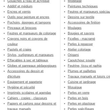
Gouaches à l'eau et acrylique
Modelage
Additif et médium
Peintures techniques
Encres et vernis
Feutres et marqueurs spécia
Outils pour peinture et encres
Dessins sur textile
Pochoirs, éponges et tampons
Accessoires de finition
Pinceaux et brosses
Moulages
Feutres et marqueurs de coloriage
Bougies et savons
Crayons noirs et crayons de
Ficelles - macramé
couleur
Perles à repasser
Pastels et craies
Atelier coloriage
Stylos, surligneurs et marqueurs
Origami
Effaçables à sec et tableaux
Caoutchouc souple
Globes et panneaux pédagogiques
Feutrine, tissu et raphia
Accessoires du dessin et
Plumes et paillettes
d'écriture
Travaux manuels et loisirs cré
Equipement et papeterie
Cuisine et jardinage
Hygiène et sécurité
Mosaïque
Imprimés scolaires et agendas
Perles en verre
Cahiers - copies - classeurs
Perles en bois
Papiers et cartons pour dessins et
Perles en plastique
travaux manuels
Perles spécifiques