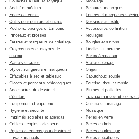
Gouaches à l'eau et acrylique
Modelage
Additif et médium
Peintures techniques
Encres et vernis
Feutres et marqueurs spécia
Outils pour peinture et encres
Dessins sur textile
Pochoirs, éponges et tampons
Accessoires de finition
Pinceaux et brosses
Moulages
Feutres et marqueurs de coloriage
Bougies et savons
Crayons noirs et crayons de
Ficelles - macramé
couleur
Perles à repasser
Pastels et craies
Atelier coloriage
Stylos, surligneurs et marqueurs
Origami
Effaçables à sec et tableaux
Caoutchouc souple
Globes et panneaux pédagogiques
Feutrine, tissu et raphia
Accessoires du dessin et
Plumes et paillettes
d'écriture
Travaux manuels et loisirs cré
Equipement et papeterie
Cuisine et jardinage
Hygiène et sécurité
Mosaïque
Imprimés scolaires et agendas
Perles en verre
Cahiers - copies - classeurs
Perles en bois
Papiers et cartons pour dessins et
Perles en plastique
travaux manuels
Perles spécifiques