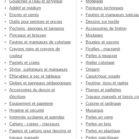
Gouaches à l'eau et acrylique
Modelage
Additif et médium
Peintures techniques
Encres et vernis
Feutres et marqueurs spécia
Outils pour peinture et encres
Dessins sur textile
Pochoirs, éponges et tampons
Accessoires de finition
Pinceaux et brosses
Moulages
Feutres et marqueurs de coloriage
Bougies et savons
Crayons noirs et crayons de
Ficelles - macramé
couleur
Perles à repasser
Pastels et craies
Atelier coloriage
Stylos, surligneurs et marqueurs
Origami
Effaçables à sec et tableaux
Caoutchouc souple
Globes et panneaux pédagogiques
Feutrine, tissu et raphia
Accessoires du dessin et
Plumes et paillettes
d'écriture
Travaux manuels et loisirs cré
Equipement et papeterie
Cuisine et jardinage
Hygiène et sécurité
Mosaïque
Imprimés scolaires et agendas
Perles en verre
Cahiers - copies - classeurs
Perles en bois
Papiers et cartons pour dessins et
Perles en plastique
travaux manuels
Perles spécifiques