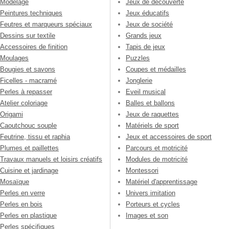
Modelage
Jeux de découverte
Peintures techniques
Jeux éducatifs
Feutres et marqueurs spéciaux
Jeux de société
Dessins sur textile
Grands jeux
Accessoires de finition
Tapis de jeux
Moulages
Puzzles
Bougies et savons
Coupes et médailles
Ficelles - macramé
Jonglerie
Perles à repasser
Eveil musical
Atelier coloriage
Balles et ballons
Origami
Jeux de raquettes
Caoutchouc souple
Matériels de sport
Feutrine, tissu et raphia
Jeux et accessoires de sport
Plumes et paillettes
Parcours et motricité
Travaux manuels et loisirs créatifs
Modules de motricité
Cuisine et jardinage
Montessori
Mosaïque
Matériel d'apprentissage
Perles en verre
Univers imitation
Perles en bois
Porteurs et cycles
Perles en plastique
Images et son
Perles spécifiques