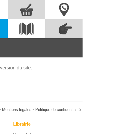
Nous contacter
Commandez
s
Voir le
directement à partir
catalogue
des références
ersion du site.
-
-
Mentions légales
Politique de confidentialité
Librairie