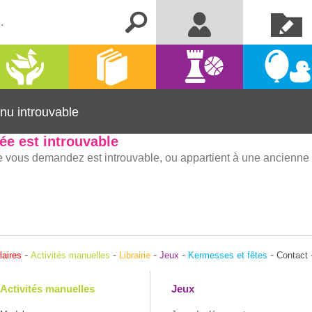
Créer un
Me connecter
compte
Activités
Kermesse
Librairie
Jeux
manuelles
et fêtes
nu introuvable
ée est introuvable
 vous demandez est introuvable, ou appartient à une ancienne v
-
-
-
-
-
laires
Activités manuelles
Librairie
Jeux
Kermesses et fêtes
Contact
Activités manuelles
Jeux