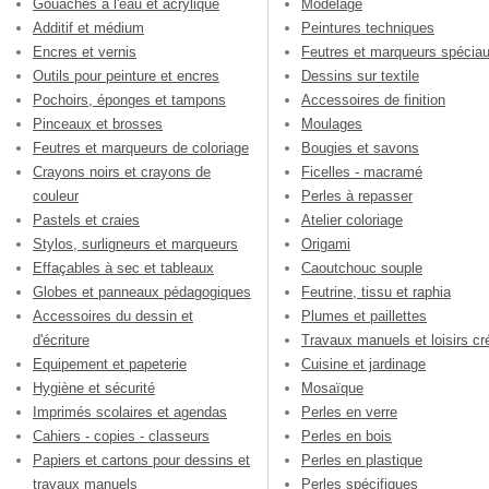
Gouaches à l'eau et acrylique
Modelage
Additif et médium
Peintures techniques
Encres et vernis
Feutres et marqueurs spécia
Outils pour peinture et encres
Dessins sur textile
Pochoirs, éponges et tampons
Accessoires de finition
Pinceaux et brosses
Moulages
Feutres et marqueurs de coloriage
Bougies et savons
Crayons noirs et crayons de
Ficelles - macramé
couleur
Perles à repasser
Pastels et craies
Atelier coloriage
Stylos, surligneurs et marqueurs
Origami
Effaçables à sec et tableaux
Caoutchouc souple
Globes et panneaux pédagogiques
Feutrine, tissu et raphia
Accessoires du dessin et
Plumes et paillettes
d'écriture
Travaux manuels et loisirs cré
Equipement et papeterie
Cuisine et jardinage
Hygiène et sécurité
Mosaïque
Imprimés scolaires et agendas
Perles en verre
Cahiers - copies - classeurs
Perles en bois
Papiers et cartons pour dessins et
Perles en plastique
travaux manuels
Perles spécifiques