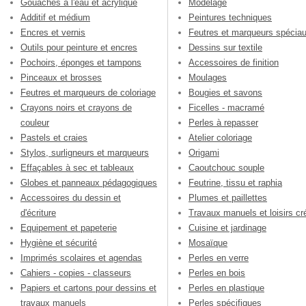
Gouaches à l'eau et acrylique
Modelage
Additif et médium
Peintures techniques
Encres et vernis
Feutres et marqueurs spécia
Outils pour peinture et encres
Dessins sur textile
Pochoirs, éponges et tampons
Accessoires de finition
Pinceaux et brosses
Moulages
Feutres et marqueurs de coloriage
Bougies et savons
Crayons noirs et crayons de
Ficelles - macramé
couleur
Perles à repasser
Pastels et craies
Atelier coloriage
Stylos, surligneurs et marqueurs
Origami
Effaçables à sec et tableaux
Caoutchouc souple
Globes et panneaux pédagogiques
Feutrine, tissu et raphia
Accessoires du dessin et
Plumes et paillettes
d'écriture
Travaux manuels et loisirs cré
Equipement et papeterie
Cuisine et jardinage
Hygiène et sécurité
Mosaïque
Imprimés scolaires et agendas
Perles en verre
Cahiers - copies - classeurs
Perles en bois
Papiers et cartons pour dessins et
Perles en plastique
travaux manuels
Perles spécifiques