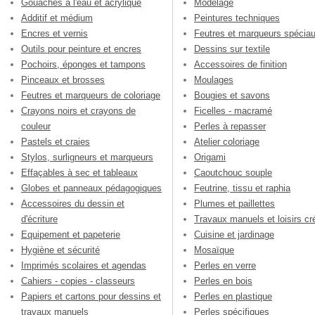
Gouaches à l'eau et acrylique
Modelage
Additif et médium
Peintures techniques
Encres et vernis
Feutres et marqueurs spécia
Outils pour peinture et encres
Dessins sur textile
Pochoirs, éponges et tampons
Accessoires de finition
Pinceaux et brosses
Moulages
Feutres et marqueurs de coloriage
Bougies et savons
Crayons noirs et crayons de
Ficelles - macramé
couleur
Perles à repasser
Pastels et craies
Atelier coloriage
Stylos, surligneurs et marqueurs
Origami
Effaçables à sec et tableaux
Caoutchouc souple
Globes et panneaux pédagogiques
Feutrine, tissu et raphia
Accessoires du dessin et
Plumes et paillettes
d'écriture
Travaux manuels et loisirs cré
Equipement et papeterie
Cuisine et jardinage
Hygiène et sécurité
Mosaïque
Imprimés scolaires et agendas
Perles en verre
Cahiers - copies - classeurs
Perles en bois
Papiers et cartons pour dessins et
Perles en plastique
travaux manuels
Perles spécifiques