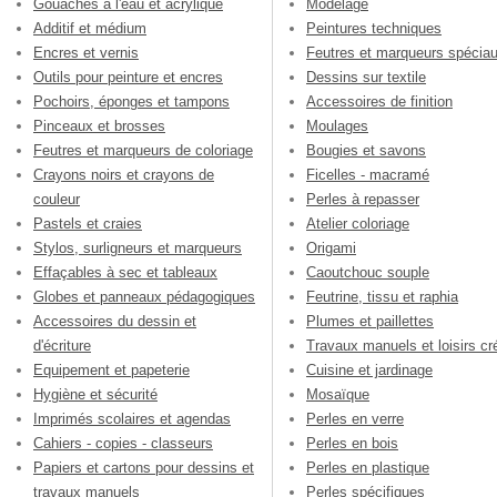
Gouaches à l'eau et acrylique
Modelage
Additif et médium
Peintures techniques
Encres et vernis
Feutres et marqueurs spécia
Outils pour peinture et encres
Dessins sur textile
Pochoirs, éponges et tampons
Accessoires de finition
Pinceaux et brosses
Moulages
Feutres et marqueurs de coloriage
Bougies et savons
Crayons noirs et crayons de
Ficelles - macramé
couleur
Perles à repasser
Pastels et craies
Atelier coloriage
Stylos, surligneurs et marqueurs
Origami
Effaçables à sec et tableaux
Caoutchouc souple
Globes et panneaux pédagogiques
Feutrine, tissu et raphia
Accessoires du dessin et
Plumes et paillettes
d'écriture
Travaux manuels et loisirs cré
Equipement et papeterie
Cuisine et jardinage
Hygiène et sécurité
Mosaïque
Imprimés scolaires et agendas
Perles en verre
Cahiers - copies - classeurs
Perles en bois
Papiers et cartons pour dessins et
Perles en plastique
travaux manuels
Perles spécifiques