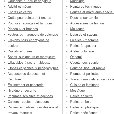
Gouaches à l'eau et acrylique
Modelage
Additif et médium
Peintures techniques
Encres et vernis
Feutres et marqueurs spécia
Outils pour peinture et encres
Dessins sur textile
Pochoirs, éponges et tampons
Accessoires de finition
Pinceaux et brosses
Moulages
Feutres et marqueurs de coloriage
Bougies et savons
Crayons noirs et crayons de
Ficelles - macramé
couleur
Perles à repasser
Pastels et craies
Atelier coloriage
Stylos, surligneurs et marqueurs
Origami
Effaçables à sec et tableaux
Caoutchouc souple
Globes et panneaux pédagogiques
Feutrine, tissu et raphia
Accessoires du dessin et
Plumes et paillettes
d'écriture
Travaux manuels et loisirs cré
Equipement et papeterie
Cuisine et jardinage
Hygiène et sécurité
Mosaïque
Imprimés scolaires et agendas
Perles en verre
Cahiers - copies - classeurs
Perles en bois
Papiers et cartons pour dessins et
Perles en plastique
travaux manuels
Perles spécifiques