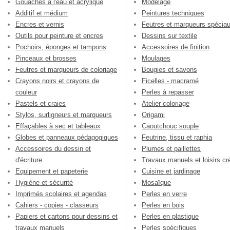
Gouaches à l'eau et acrylique
Modelage
Additif et médium
Peintures techniques
Encres et vernis
Feutres et marqueurs spécia
Outils pour peinture et encres
Dessins sur textile
Pochoirs, éponges et tampons
Accessoires de finition
Pinceaux et brosses
Moulages
Feutres et marqueurs de coloriage
Bougies et savons
Crayons noirs et crayons de
Ficelles - macramé
couleur
Perles à repasser
Pastels et craies
Atelier coloriage
Stylos, surligneurs et marqueurs
Origami
Effaçables à sec et tableaux
Caoutchouc souple
Globes et panneaux pédagogiques
Feutrine, tissu et raphia
Accessoires du dessin et
Plumes et paillettes
d'écriture
Travaux manuels et loisirs cré
Equipement et papeterie
Cuisine et jardinage
Hygiène et sécurité
Mosaïque
Imprimés scolaires et agendas
Perles en verre
Cahiers - copies - classeurs
Perles en bois
Papiers et cartons pour dessins et
Perles en plastique
travaux manuels
Perles spécifiques