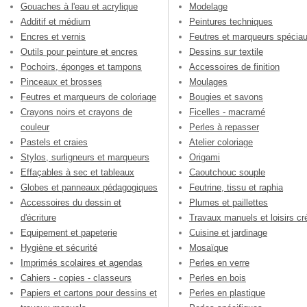
Gouaches à l'eau et acrylique
Modelage
Additif et médium
Peintures techniques
Encres et vernis
Feutres et marqueurs spécia
Outils pour peinture et encres
Dessins sur textile
Pochoirs, éponges et tampons
Accessoires de finition
Pinceaux et brosses
Moulages
Feutres et marqueurs de coloriage
Bougies et savons
Crayons noirs et crayons de
Ficelles - macramé
couleur
Perles à repasser
Pastels et craies
Atelier coloriage
Stylos, surligneurs et marqueurs
Origami
Effaçables à sec et tableaux
Caoutchouc souple
Globes et panneaux pédagogiques
Feutrine, tissu et raphia
Accessoires du dessin et
Plumes et paillettes
d'écriture
Travaux manuels et loisirs cré
Equipement et papeterie
Cuisine et jardinage
Hygiène et sécurité
Mosaïque
Imprimés scolaires et agendas
Perles en verre
Cahiers - copies - classeurs
Perles en bois
Papiers et cartons pour dessins et
Perles en plastique