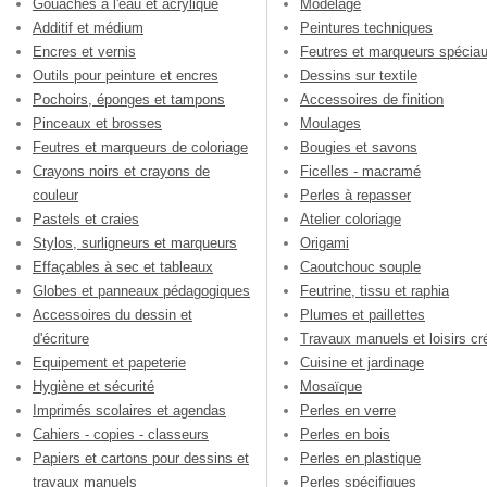
Gouaches à l'eau et acrylique
Modelage
Additif et médium
Peintures techniques
Encres et vernis
Feutres et marqueurs spécia
Outils pour peinture et encres
Dessins sur textile
Pochoirs, éponges et tampons
Accessoires de finition
Pinceaux et brosses
Moulages
Feutres et marqueurs de coloriage
Bougies et savons
Crayons noirs et crayons de
Ficelles - macramé
couleur
Perles à repasser
Pastels et craies
Atelier coloriage
Stylos, surligneurs et marqueurs
Origami
Effaçables à sec et tableaux
Caoutchouc souple
Globes et panneaux pédagogiques
Feutrine, tissu et raphia
Accessoires du dessin et
Plumes et paillettes
d'écriture
Travaux manuels et loisirs cré
Equipement et papeterie
Cuisine et jardinage
Hygiène et sécurité
Mosaïque
Imprimés scolaires et agendas
Perles en verre
Cahiers - copies - classeurs
Perles en bois
Papiers et cartons pour dessins et
Perles en plastique
travaux manuels
Perles spécifiques