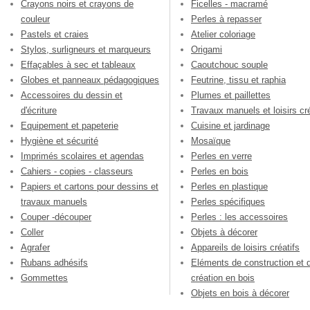
Crayons noirs et crayons de
Ficelles - macramé
couleur
Perles à repasser
Pastels et craies
Atelier coloriage
Stylos, surligneurs et marqueurs
Origami
Effaçables à sec et tableaux
Caoutchouc souple
Globes et panneaux pédagogiques
Feutrine, tissu et raphia
Accessoires du dessin et
Plumes et paillettes
d'écriture
Travaux manuels et loisirs cré
Equipement et papeterie
Cuisine et jardinage
Hygiène et sécurité
Mosaïque
Imprimés scolaires et agendas
Perles en verre
Cahiers - copies - classeurs
Perles en bois
Papiers et cartons pour dessins et
Perles en plastique
travaux manuels
Perles spécifiques
Couper -découper
Perles : les accessoires
Coller
Objets à décorer
Agrafer
Appareils de loisirs créatifs
Rubans adhésifs
Eléments de construction et 
Gommettes
création en bois
Objets en bois à décorer