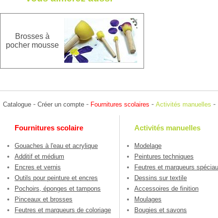
Brosses à
pocher mousse
-
-
-
-
Catalogue
Créer un compte
Fournitures scolaires
Activités manuelles
Fournitures scolaire
Activités manuelles
Gouaches à l'eau et acrylique
Modelage
Additif et médium
Peintures techniques
Encres et vernis
Feutres et marqueurs spécia
Outils pour peinture et encres
Dessins sur textile
Pochoirs, éponges et tampons
Accessoires de finition
Pinceaux et brosses
Moulages
Feutres et marqueurs de coloriage
Bougies et savons