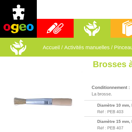
Fournitures scolaires
Activités manuelles
Librai
Accueil
/
Activités manuelles
/
Pinceau
Brosses 
Conditionnement :
La brosse.
Diamètre 10 mm,
Réf : PEB 403
Diamètre 15 mm,
Réf : PEB 407