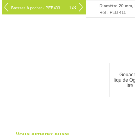
Diamètre 20 mm,
1/3
Brosses à pocher - PEB403
Réf : PEB 411
Gouac
liquide O
litre
Vous aimerez aussi