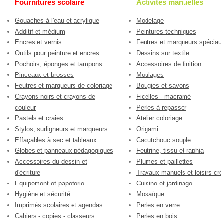
Fournitures scolaire
Activités manuelles
Gouaches à l'eau et acrylique
Modelage
Additif et médium
Peintures techniques
Encres et vernis
Feutres et marqueurs spécia
Outils pour peinture et encres
Dessins sur textile
Pochoirs, éponges et tampons
Accessoires de finition
Pinceaux et brosses
Moulages
Feutres et marqueurs de coloriage
Bougies et savons
Crayons noirs et crayons de
Ficelles - macramé
couleur
Perles à repasser
Pastels et craies
Atelier coloriage
Stylos, surligneurs et marqueurs
Origami
Effaçables à sec et tableaux
Caoutchouc souple
Globes et panneaux pédagogiques
Feutrine, tissu et raphia
Accessoires du dessin et
Plumes et paillettes
d'écriture
Travaux manuels et loisirs cré
Equipement et papeterie
Cuisine et jardinage
Hygiène et sécurité
Mosaïque
Imprimés scolaires et agendas
Perles en verre
Cahiers - copies - classeurs
Perles en bois