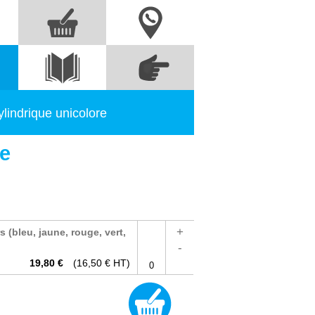
Nous contacter
Commandez
s
Voir le
directement à partir
catalogue
des références
lindrique unicolore
re
+
 (bleu, jaune, rouge, vert,
-
19,80 €
(16,50 € HT)