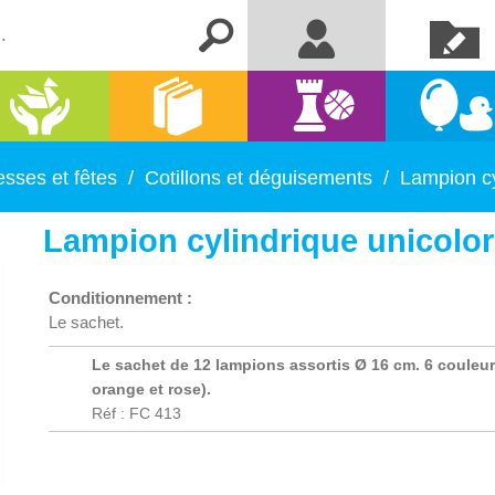
Créer un
Me connecter
compte
Activités
Kermesse
Librairie
Jeux
manuelles
et fêtes
sses et fêtes
/
Cotillons et déguisements
/
Lampion cy
Lampion cylindrique unicolo
Conditionnement :
Le sachet.
Le sachet de 12 lampions assortis Ø 16 cm. 6 couleurs
orange et rose).
Réf : FC 413