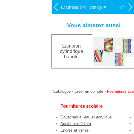
1/1
LAMPION CYLINDRIQUE UNICOLORE
Vous aimerez aussi
Lampion
cylindrique
bariolé
-
-
Catalogue
Créer un compte
Fournitures sco
Fournitures scolaire
Gouaches à l'eau et acrylique
Additif et médium
Encres et vernis