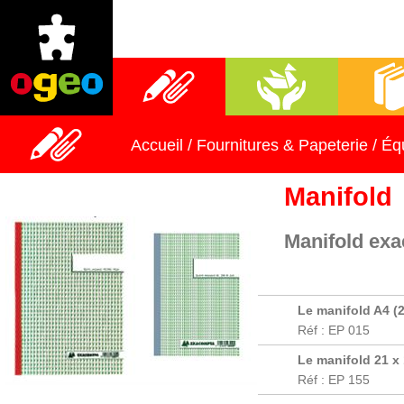
Fournitures scolaires
Activités manuelles
Librai
Accueil
/
Fournitures & Papeterie
/
Éq
Manifold
Manifold exa
Le manifold A4 (21
Réf : EP 015
Le manifold 21 x 
Réf : EP 155