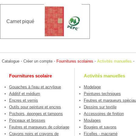
Carnet piqué
-
-
-
-
Catalogue
Créer un compte
Fournitures scolaires
Activités manuelles
Fournitures scolaire
Activités manuelles
Gouaches à l'eau et acrylique
Modelage
Additif et médium
Peintures techniques
Encres et vernis
Feutres et marqueurs spécia
Outils pour peinture et encres
Dessins sur textile
Pochoirs, éponges et tampons
Accessoires de finition
Pinceaux et brosses
Moulages
Feutres et marqueurs de coloriage
Bougies et savons
Crayons noirs et crayons de
Ficelles - macramé