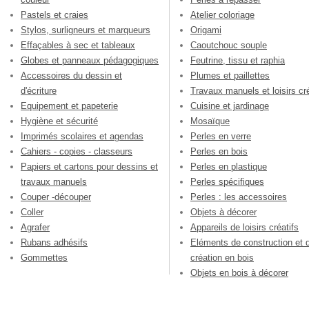
Pastels et craies
Atelier coloriage
Stylos, surligneurs et marqueurs
Origami
Effaçables à sec et tableaux
Caoutchouc souple
Globes et panneaux pédagogiques
Feutrine, tissu et raphia
Accessoires du dessin et
Plumes et paillettes
d'écriture
Travaux manuels et loisirs cré
Equipement et papeterie
Cuisine et jardinage
Hygiène et sécurité
Mosaïque
Imprimés scolaires et agendas
Perles en verre
Cahiers - copies - classeurs
Perles en bois
Papiers et cartons pour dessins et
Perles en plastique
travaux manuels
Perles spécifiques
Couper -découper
Perles : les accessoires
Coller
Objets à décorer
Agrafer
Appareils de loisirs créatifs
Rubans adhésifs
Eléments de construction et 
Gommettes
création en bois
Objets en bois à décorer