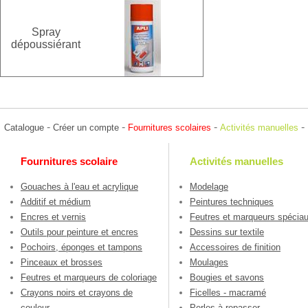
Spray
dépoussiérant
-
-
-
-
Catalogue
Créer un compte
Fournitures scolaires
Activités manuelles
Fournitures scolaire
Activités manuelles
Gouaches à l'eau et acrylique
Modelage
Additif et médium
Peintures techniques
Encres et vernis
Feutres et marqueurs spécia
Outils pour peinture et encres
Dessins sur textile
Pochoirs, éponges et tampons
Accessoires de finition
Pinceaux et brosses
Moulages
Feutres et marqueurs de coloriage
Bougies et savons
Crayons noirs et crayons de
Ficelles - macramé
couleur
Perles à repasser