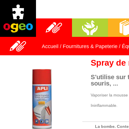
Fournitures scolaires
Activités manuelles
Librai
Accueil
/
Fournitures & Papeterie
/
Éq
Spray de
S'utilise sur
souris, ...
Vaporiser la mousse à
Ininflammable.
La bombe. Conte