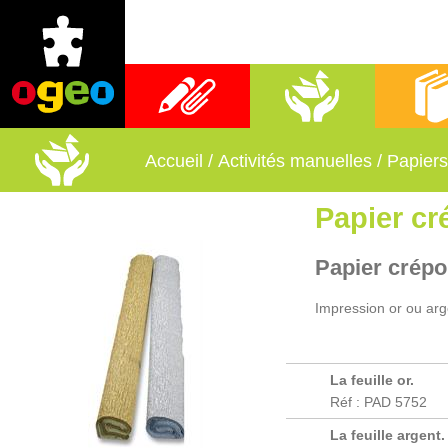
Fournitures scolaires
Activités manuelles
Librai
Accueil
/
Activités manuelles
/
Papiers
Papier cr
Papier crépon
Impression or ou arg
La feuille or.
Réf : PAD 5752
La feuille argent.