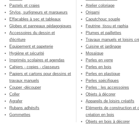
Pastels et craies
Atelier coloriage
Stylos, surligneurs et marqueurs
Origami
Effaçables à sec et tableaux
Caoutchouc souple
Globes et panneaux pédagogiques
Feutrine, tissu et raphia
Accessoires du dessin et
Plumes et paillettes
d'écriture
Travaux manuels et loisirs cré
Equipement et papeterie
Cuisine et jardinage
Hygiène et sécurité
Mosaïque
Imprimés scolaires et agendas
Perles en verre
Cahiers - copies - classeurs
Perles en bois
Papiers et cartons pour dessins et
Perles en plastique
travaux manuels
Perles spécifiques
Couper -découper
Perles : les accessoires
Coller
Objets à décorer
Agrafer
Appareils de loisirs créatifs
Rubans adhésifs
Eléments de construction et 
Gommettes
création en bois
Objets en bois à décorer