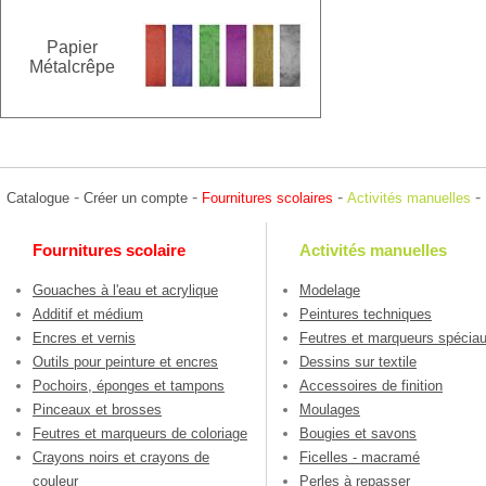
Papier
Métalcrêpe
-
-
-
-
Catalogue
Créer un compte
Fournitures scolaires
Activités manuelles
Fournitures scolaire
Activités manuelles
Gouaches à l'eau et acrylique
Modelage
Additif et médium
Peintures techniques
Encres et vernis
Feutres et marqueurs spécia
Outils pour peinture et encres
Dessins sur textile
Pochoirs, éponges et tampons
Accessoires de finition
Pinceaux et brosses
Moulages
Feutres et marqueurs de coloriage
Bougies et savons
Crayons noirs et crayons de
Ficelles - macramé
couleur
Perles à repasser