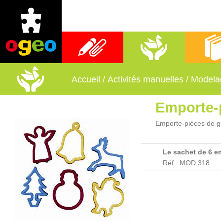
Fournitures scolaires
Activités manuelles
Librai
Accueil
/
Activités manuelles
/
Modela
Emporte-
Emporte-pièces de gr
Le sachet de 6 e
Réf : MOD 318