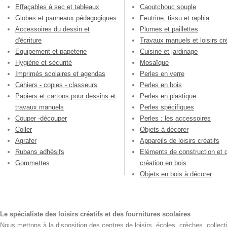
Effaçables à sec et tableaux
Caoutchouc souple
Globes et panneaux pédagogiques
Feutrine, tissu et raphia
Accessoires du dessin et
Plumes et paillettes
d'écriture
Travaux manuels et loisirs cré
Equipement et papeterie
Cuisine et jardinage
Hygiène et sécurité
Mosaïque
Imprimés scolaires et agendas
Perles en verre
Cahiers - copies - classeurs
Perles en bois
Papiers et cartons pour dessins et
Perles en plastique
travaux manuels
Perles spécifiques
Couper -découper
Perles : les accessoires
Coller
Objets à décorer
Agrafer
Appareils de loisirs créatifs
Rubans adhésifs
Eléments de construction et 
Gommettes
création en bois
Objets en bois à décorer
Le spécialiste des loisirs créatifs et des fournitures scolaires
Nous mettons à la disposition des centres de loisirs, écoles, crèches, collecti