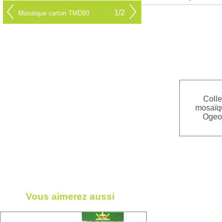
1/2
Mosaïque carton TMD93
Colle
mosaïq
Ogeo
Vous aimerez aussi