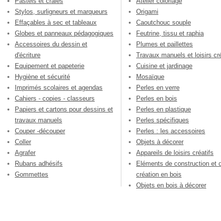
Pastels et craies
Atelier coloriage
Stylos, surligneurs et marqueurs
Origami
Effaçables à sec et tableaux
Caoutchouc souple
Globes et panneaux pédagogiques
Feutrine, tissu et raphia
Accessoires du dessin et
Plumes et paillettes
d'écriture
Travaux manuels et loisirs cré
Equipement et papeterie
Cuisine et jardinage
Hygiène et sécurité
Mosaïque
Imprimés scolaires et agendas
Perles en verre
Cahiers - copies - classeurs
Perles en bois
Papiers et cartons pour dessins et
Perles en plastique
travaux manuels
Perles spécifiques
Couper -découper
Perles : les accessoires
Coller
Objets à décorer
Agrafer
Appareils de loisirs créatifs
Rubans adhésifs
Eléments de construction et 
Gommettes
création en bois
Objets en bois à décorer