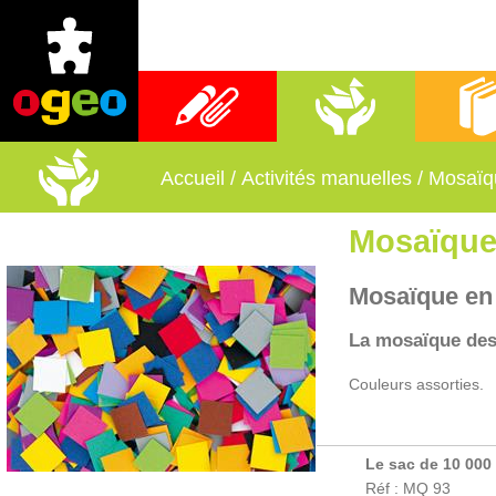
Fournitures scolaires
Activités manuelles
Librai
Accueil
/
Activités manuelles
/
Mosaïq
Mosaïque
Mosaïque en 
La mosaïque des 
Couleurs assorties.
Le sac de 10 000
Réf : MQ 93