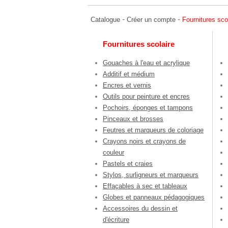
-
-
Catalogue
Créer un compte
Fournitures sco
Fournitures scolaire
Gouaches à l'eau et acrylique
Additif et médium
Encres et vernis
Outils pour peinture et encres
Pochoirs, éponges et tampons
Pinceaux et brosses
Feutres et marqueurs de coloriage
Crayons noirs et crayons de
couleur
Pastels et craies
Stylos, surligneurs et marqueurs
Effaçables à sec et tableaux
Globes et panneaux pédagogiques
Accessoires du dessin et
d'écriture