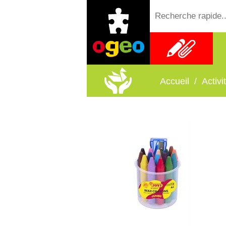
Fournitures
scolaires
Accueil
/
Activ