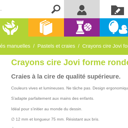
Créer un
Me connecter
compte
Activités
Kermesse
Librairie
Jeux
manuelles
et fêtes
ités manuelles
/
Pastels et craies
/
Crayons cire Jovi f
Crayons cire Jovi forme rond
Craies à la cire de qualité supérieure.
Couleurs vives et lumineuses. Ne tâche pas. Design ergonomiqu
S’adapte parfaitement aux mains des enfants.
Idéal pour s’initier au monde du dessin.
∅ 12 mm et longueur 75 mm. Résistant aux bris.