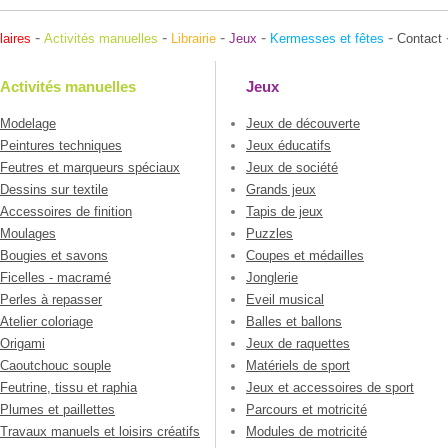
-
-
-
-
-
laires
Activités manuelles
Librairie
Jeux
Kermesses et fêtes
Contact
Activités manuelles
Jeux
Modelage
Jeux de découverte
Peintures techniques
Jeux éducatifs
Feutres et marqueurs spéciaux
Jeux de société
Dessins sur textile
Grands jeux
Accessoires de finition
Tapis de jeux
Moulages
Puzzles
Bougies et savons
Coupes et médailles
Ficelles - macramé
Jonglerie
Perles à repasser
Eveil musical
Atelier coloriage
Balles et ballons
Origami
Jeux de raquettes
Caoutchouc souple
Matériels de sport
Feutrine, tissu et raphia
Jeux et accessoires de sport
Plumes et paillettes
Parcours et motricité
Travaux manuels et loisirs créatifs
Modules de motricité