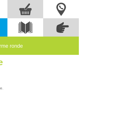
Nous contacter
Commandez
s
Voir le
directement à partir
catalogue
des références
orme ronde
e
e.