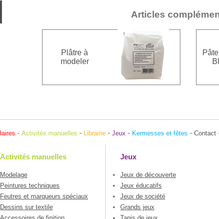
Articles complémen
Plâtre à
Pâte
modeler
B
-
-
-
-
-
laires
Activités manuelles
Librairie
Jeux
Kermesses et fêtes
Contact
Activités manuelles
Jeux
Modelage
Jeux de découverte
Peintures techniques
Jeux éducatifs
Feutres et marqueurs spéciaux
Jeux de société
Dessins sur textile
Grands jeux
Accessoires de finition
Tapis de jeux