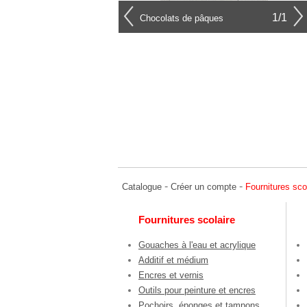
1/1
Chocolats de pâques
-
-
Catalogue
Créer un compte
Fournitures sco
Fournitures scolaire
Gouaches à l'eau et acrylique
Additif et médium
Encres et vernis
Outils pour peinture et encres
Pochoirs, éponges et tampons