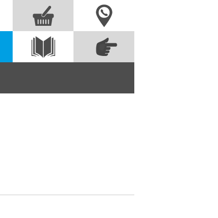
Nous contacter
Commandez
s
Voir le
directement à partir
catalogue
des références