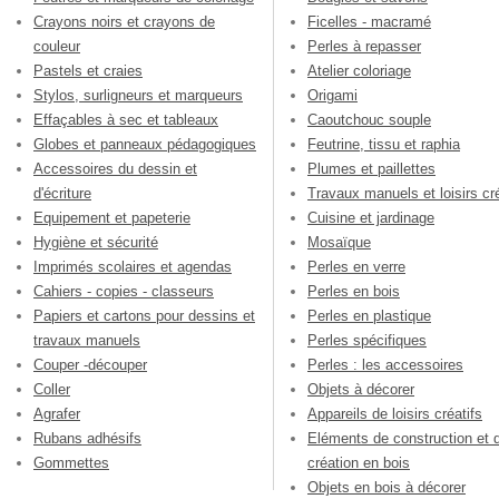
Crayons noirs et crayons de
Ficelles - macramé
couleur
Perles à repasser
Pastels et craies
Atelier coloriage
Stylos, surligneurs et marqueurs
Origami
Effaçables à sec et tableaux
Caoutchouc souple
Globes et panneaux pédagogiques
Feutrine, tissu et raphia
Accessoires du dessin et
Plumes et paillettes
d'écriture
Travaux manuels et loisirs cré
Equipement et papeterie
Cuisine et jardinage
Hygiène et sécurité
Mosaïque
Imprimés scolaires et agendas
Perles en verre
Cahiers - copies - classeurs
Perles en bois
Papiers et cartons pour dessins et
Perles en plastique
travaux manuels
Perles spécifiques
Couper -découper
Perles : les accessoires
Coller
Objets à décorer
Agrafer
Appareils de loisirs créatifs
Rubans adhésifs
Eléments de construction et 
Gommettes
création en bois
Objets en bois à décorer