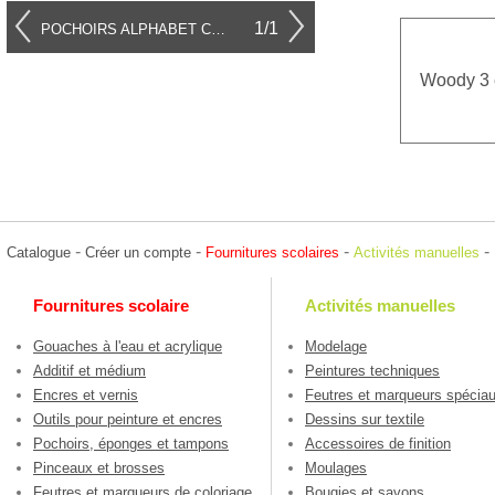
1/1
POCHOIRS ALPHABET CHIFFRES
Woody 3 
-
-
-
-
Catalogue
Créer un compte
Fournitures scolaires
Activités manuelles
Fournitures scolaire
Activités manuelles
Gouaches à l'eau et acrylique
Modelage
Additif et médium
Peintures techniques
Encres et vernis
Feutres et marqueurs spécia
Outils pour peinture et encres
Dessins sur textile
Pochoirs, éponges et tampons
Accessoires de finition
Pinceaux et brosses
Moulages
Feutres et marqueurs de coloriage
Bougies et savons