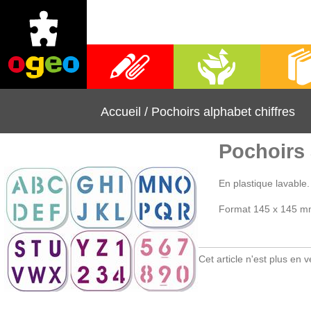
Fournitures scolaires
Activités manuelles
Librai
Accueil
/
Pochoirs alphabet chiffres
Pochoirs 
En plastique lavable.
Format 145 x 145 m
Cet article n'est plus en v