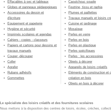
Effaçables à sec et tableaux
Caoutchouc souple
Globes et panneaux pédagogiques
Feutrine, tissu et raphia
Accessoires du dessin et
Plumes et paillettes
d'écriture
Travaux manuels et loisirs cré
Equipement et papeterie
Cuisine et jardinage
Hygiène et sécurité
Mosaïque
Imprimés scolaires et agendas
Perles en verre
Cahiers - copies - classeurs
Perles en bois
Papiers et cartons pour dessins et
Perles en plastique
travaux manuels
Perles spécifiques
Couper -découper
Perles : les accessoires
Coller
Objets à décorer
Agrafer
Appareils de loisirs créatifs
Rubans adhésifs
Eléments de construction et 
Gommettes
création en bois
Objets en bois à décorer
Le spécialiste des loisirs créatifs et des fournitures scolaires
Nous mettons à la disposition des centres de loisirs, écoles, crèches, collecti