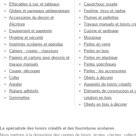
Effaçables à sec et tableaux
Caoutchouc souple
Globes et panneaux pédagogiques
Feutrine, tissu et raphia
Accessoires du dessin et
Plumes et paillettes
d'écriture
Travaux manuels et loisirs cré
Equipement et papeterie
Cuisine et jardinage
Hygiène et sécurité
Mosaïque
Imprimés scolaires et agendas
Perles en verre
Cahiers - copies - classeurs
Perles en bois
Papiers et cartons pour dessins et
Perles en plastique
travaux manuels
Perles spécifiques
Couper -découper
Perles : les accessoires
Coller
Objets à décorer
Agrafer
Appareils de loisirs créatifs
Rubans adhésifs
Eléments de construction et 
Gommettes
création en bois
Objets en bois à décorer
Le spécialiste des loisirs créatifs et des fournitures scolaires
Nous mettons à la disposition des centres de loisirs, écoles, crèches, collecti