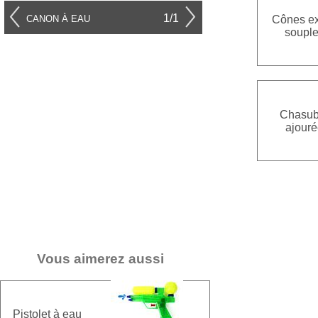
1/1
Cônes ex
CANON À EAU
soupl
Chasub
ajouré
Vous aimerez aussi
Pistolet à eau