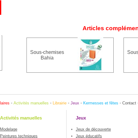
Articles complémen
Sous-chemises
Sous
Bahia
-
-
-
-
-
laires
Activités manuelles
Librairie
Jeux
Kermesses et fêtes
Contact
Activités manuelles
Jeux
Modelage
Jeux de découverte
Peintures techniques
Jeux éducatifs