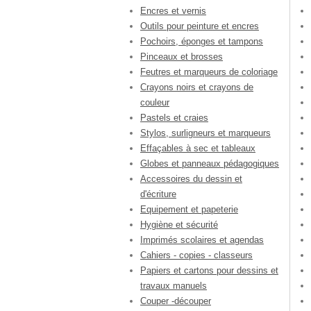
Encres et vernis
Outils pour peinture et encres
Pochoirs, éponges et tampons
Pinceaux et brosses
Feutres et marqueurs de coloriage
Crayons noirs et crayons de
couleur
Pastels et craies
Stylos, surligneurs et marqueurs
Effaçables à sec et tableaux
Globes et panneaux pédagogiques
Accessoires du dessin et
d'écriture
Equipement et papeterie
Hygiène et sécurité
Imprimés scolaires et agendas
Cahiers - copies - classeurs
Papiers et cartons pour dessins et
travaux manuels
Couper -découper