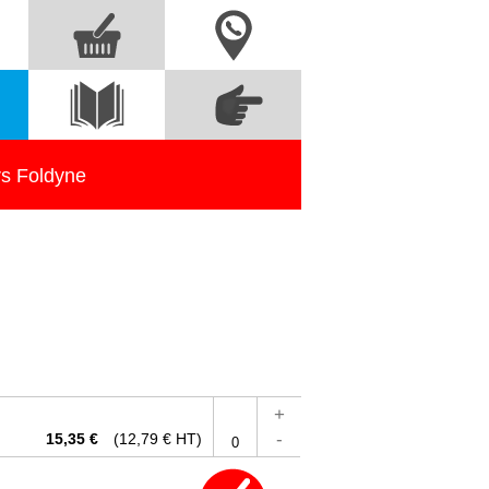
Nous contacter
Commandez
s
Voir le
directement à partir
catalogue
des références
rs Foldyne
+
-
15,35 €
(12,79 € HT)