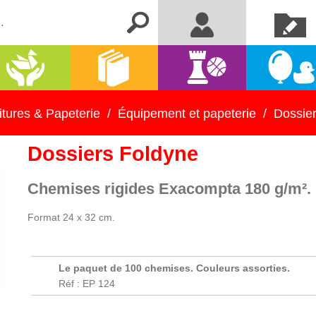
Créer un
Me connecter
compte
Activités
Kermesse
Librairie
Jeux
manuelles
et fêtes
itures & Papeterie
/
Équipement et papeterie
/
Dossie
Dossiers Foldyne
Chemises rigides Exacompta 180 g/m².
Format 24 x 32 cm.
Le paquet de 100 chemises. Couleurs assorties.
Réf : EP 124