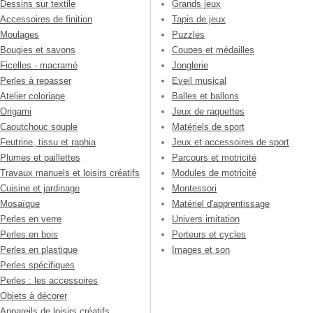
Dessins sur textile
Grands jeux
Accessoires de finition
Tapis de jeux
Moulages
Puzzles
Bougies et savons
Coupes et médailles
Ficelles - macramé
Jonglerie
Perles à repasser
Eveil musical
Atelier coloriage
Balles et ballons
Origami
Jeux de raquettes
Caoutchouc souple
Matériels de sport
Feutrine, tissu et raphia
Jeux et accessoires de sport
Plumes et paillettes
Parcours et motricité
Travaux manuels et loisirs créatifs
Modules de motricité
Cuisine et jardinage
Montessori
Mosaïque
Matériel d'apprentissage
Perles en verre
Univers imitation
Perles en bois
Porteurs et cycles
Perles en plastique
Images et son
Perles spécifiques
Perles : les accessoires
Objets à décorer
Appareils de loisirs créatifs