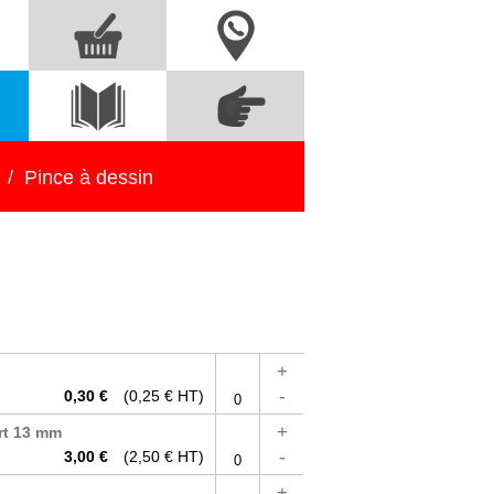
Nous contacter
Commandez
s
Voir le
directement à partir
catalogue
des références
/
Pince à dessin
+
-
0,30 €
(0,25 € HT)
+
art 13 mm
-
3,00 €
(2,50 € HT)
+