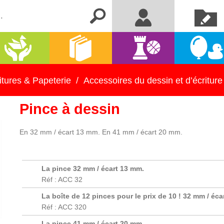
Créer un
Me connecter
compte
Activités
Kermesse
Librairie
Jeux
manuelles
et fêtes
itures & Papeterie
/
Accessoires du dessin et d’écriture
Pince à dessin
En 32 mm / écart 13 mm. En 41 mm / écart 20 mm.
La pince 32 mm / écart 13 mm.
Réf : ACC 32
La boîte de 12 pinces pour le prix de 10 ! 32 mm / éc
Réf : ACC 320
La pince 41 mm / écart 20 mm.