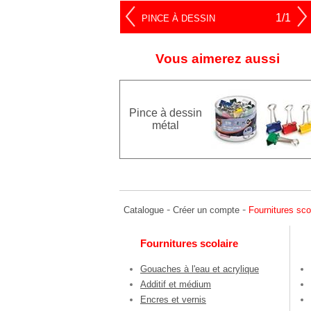
1/1
PINCE À DESSIN
Vous aimerez aussi
Pince à dessin
métal
-
-
Catalogue
Créer un compte
Fournitures sco
Fournitures scolaire
Gouaches à l'eau et acrylique
Additif et médium
Encres et vernis