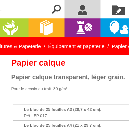
Créer un
Me connecter
compte
Activités
Kermesse
Librairie
Jeux
manuelles
et fêtes
itures & Papeterie
/
Équipement et papeterie
/
Papier 
Papier calque
Papier calque transparent, léger grain.
Pour le dessin au trait. 80 g/m².
Le bloc de 25 feuilles A3 (29,7 x 42 cm).
Réf : EP 017
Le bloc de 25 feuilles A4 (21 x 29,7 cm).