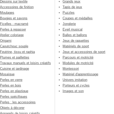
Dessins sur textile
Grands jeux
Accessoires de finition
Tapis de jeux
Moulages
Puzzles
Bougies et savons
Coupes et médailles
Ficelles - macramé
Jonglerie
Perles à repasser
Eveil musical
Atelier coloriage
Balles et ballons
Origami
Jeux de raquettes
Caoutchouc souple
Matériels de sport
Feutrine, tissu et raphia
Jeux et accessoires de sport
Plumes et paillettes
Parcours et motricité
Travaux manuels et loisirs créatifs
Modules de motricité
Cuisine et jardinage
Montessori
Mosaïque
Matériel d'apprentissage
Perles en verre
Univers imitation
Perles en bois
Porteurs et cycles
Perles en plastique
Images et son
Perles spécifiques
Perles : les accessoires
Objets à décorer
Appareils de loisirs créatifs