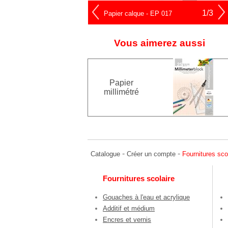
1/3
Papier calque - EP 017
Vous aimerez aussi
Papier
millimétré
-
-
Catalogue
Créer un compte
Fournitures sco
Fournitures scolaire
Gouaches à l'eau et acrylique
Additif et médium
Encres et vernis