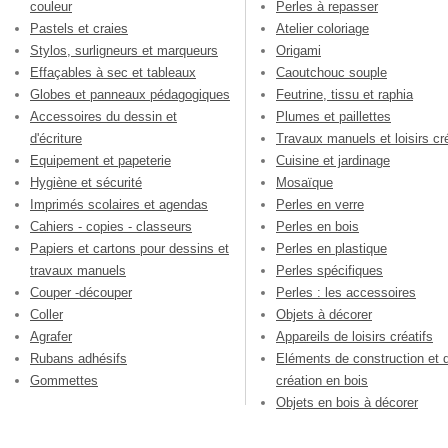
couleur
Perles à repasser
Pastels et craies
Atelier coloriage
Stylos, surligneurs et marqueurs
Origami
Effaçables à sec et tableaux
Caoutchouc souple
Globes et panneaux pédagogiques
Feutrine, tissu et raphia
Accessoires du dessin et
Plumes et paillettes
d'écriture
Travaux manuels et loisirs cré
Equipement et papeterie
Cuisine et jardinage
Hygiène et sécurité
Mosaïque
Imprimés scolaires et agendas
Perles en verre
Cahiers - copies - classeurs
Perles en bois
Papiers et cartons pour dessins et
Perles en plastique
travaux manuels
Perles spécifiques
Couper -découper
Perles : les accessoires
Coller
Objets à décorer
Agrafer
Appareils de loisirs créatifs
Rubans adhésifs
Eléments de construction et 
Gommettes
création en bois
Objets en bois à décorer