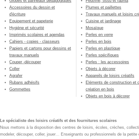
Globes et panneaux pédagogiques
Feutrine, tissu et raphia
Accessoires du dessin et
Plumes et paillettes
d'écriture
Travaux manuels et loisirs cré
Equipement et papeterie
Cuisine et jardinage
Hygiène et sécurité
Mosaïque
Imprimés scolaires et agendas
Perles en verre
Cahiers - copies - classeurs
Perles en bois
Papiers et cartons pour dessins et
Perles en plastique
travaux manuels
Perles spécifiques
Couper -découper
Perles : les accessoires
Coller
Objets à décorer
Agrafer
Appareils de loisirs créatifs
Rubans adhésifs
Eléments de construction et 
Gommettes
création en bois
Objets en bois à décorer
Le spécialiste des loisirs créatifs et des fournitures scolaires
Nous mettons à la disposition des centres de loisirs, écoles, crèches, collecti
modeler, découper, coller, jouer… Enseignants ou professionnels de la petite