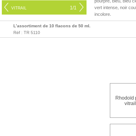
pourpre, bleu, bleu cie
vert intense, noir cou
1/1
VITRAIL
incolore.
L’assortiment de 10 flacons de 50 ml.
Réf : TR 5110
Rhodoïd 
vitrail