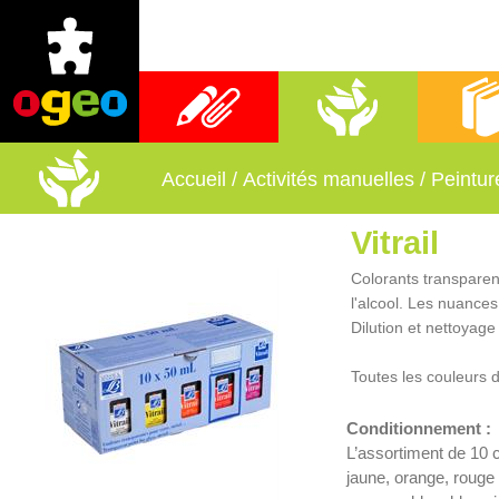
Fournitures scolaires
Activités manuelles
Librai
Accueil
/
Activités manuelles
/
Peintur
Vitrail
Colorants transparent
l'alcool. Les nuances
Dilution et nettoyage
Toutes les couleurs 
Conditionnement :
L’assortiment de 10 c
jaune, orange, rouge 