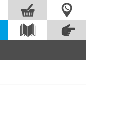
Nous contacter
Commandez
s
Voir le
directement à partir
catalogue
des références