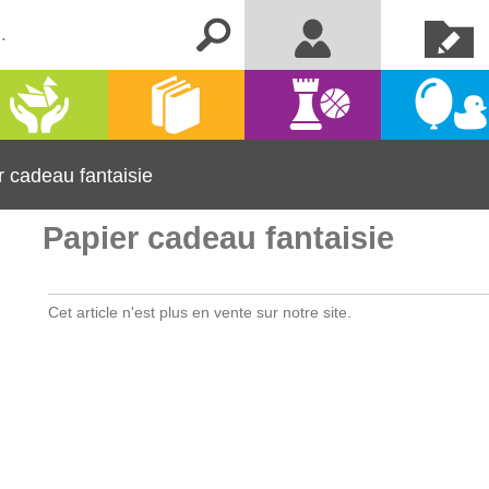
Créer un
Me connecter
compte
Activités
Kermesse
Librairie
Jeux
manuelles
et fêtes
r cadeau fantaisie
Papier cadeau fantaisie
Cet article n'est plus en vente sur notre site.