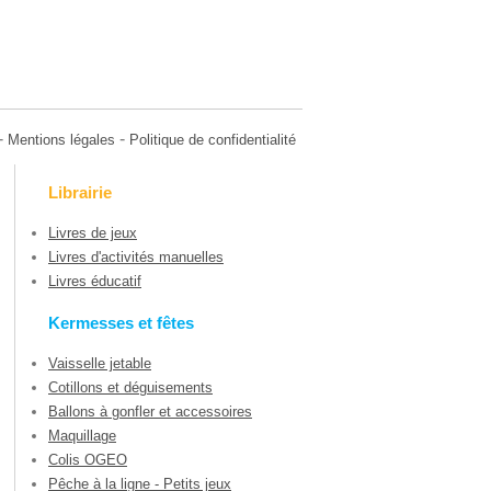
-
-
Mentions légales
Politique de confidentialité
Librairie
Livres de jeux
Livres d'activités manuelles
Livres éducatif
Kermesses et fêtes
Vaisselle jetable
Cotillons et déguisements
Ballons à gonfler et accessoires
Maquillage
Colis OGEO
Pêche à la ligne - Petits jeux