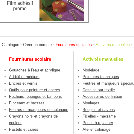
Film adhésif
promo
-
-
-
-
Catalogue
Créer un compte
Fournitures scolaires
Activités manuelles
Fournitures scolaire
Activités manuelles
Gouaches à l'eau et acrylique
Modelage
Additif et médium
Peintures techniques
Encres et vernis
Feutres et marqueurs spécia
Outils pour peinture et encres
Dessins sur textile
Pochoirs, éponges et tampons
Accessoires de finition
Pinceaux et brosses
Moulages
Feutres et marqueurs de coloriage
Bougies et savons
Crayons noirs et crayons de
Ficelles - macramé
couleur
Perles à repasser
Pastels et craies
Atelier coloriage