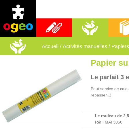
Fournitures scolaires
Activités manuelles
Librai
Accueil
/
Activités manuelles
/
Papiers
Papier su
Le parfait 3 e
Peut service de calque
repasser...)
Le rouleau de 2,5
Réf : MAI 3050