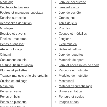
Modelage
Jeux de découverte
Peintures techniques
Jeux éducatifs
Feutres et marqueurs spéciaux
Jeux de société
Dessins sur textile
Grands jeux
Accessoires de finition
Tapis de jeux
Moulages
Puzzles
Bougies et savons
Coupes et médailles
Ficelles - macramé
Jonglerie
Perles à repasser
Eveil musical
Atelier coloriage
Balles et ballons
Origami
Jeux de raquettes
Caoutchouc souple
Matériels de sport
Feutrine, tissu et raphia
Jeux et accessoires de sport
Plumes et paillettes
Parcours et motricité
Travaux manuels et loisirs créatifs
Modules de motricité
Cuisine et jardinage
Montessori
Mosaïque
Matériel d'apprentissage
Perles en verre
Univers imitation
Perles en bois
Porteurs et cycles
Perles en plastique
Images et son