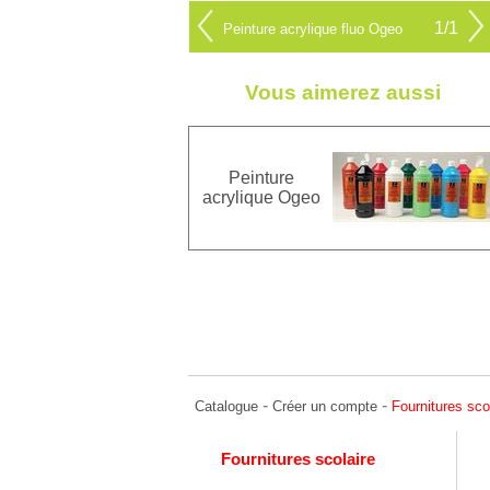
1/1
Peinture acrylique fluo Ogeo
Vous aimerez aussi
Peinture
acrylique Ogeo
-
-
Catalogue
Créer un compte
Fournitures sco
Fournitures scolaire