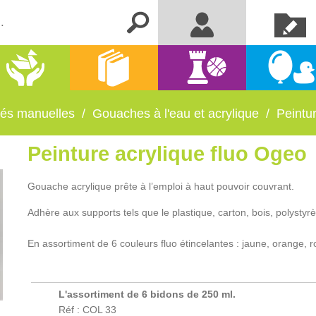
Créer un
Me connecter
compte
Activités
Kermesse
Librairie
Jeux
manuelles
et fêtes
ités manuelles
/
Gouaches à l'eau et acrylique
/
Peintu
Peinture acrylique fluo Ogeo
Gouache acrylique prête à l’emploi à haut pouvoir couvrant.
Adhère aux supports tels que le plastique, carton, bois, polysty
En assortiment de 6 couleurs fluo étincelantes : jaune, orange, ro
L'assortiment de 6 bidons de 250 ml.
Réf : COL 33