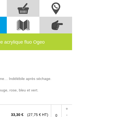
Nous contacter
Commandez
s
Voir le
directement à partir
catalogue
des références
re acrylique fluo Ogeo
rène… Indélébile après séchage.
uge, rose, bleu et vert.
+
-
33,30 €
(27,75 € HT)