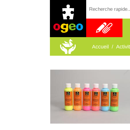
Fournitures
scolaires
Accueil
/
Activ