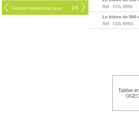
Réf : COL 8892
1/4
Gouache fluorescente jaune
Le bidon de 500 m
Réf : COL 8893
Tablier e
OGE