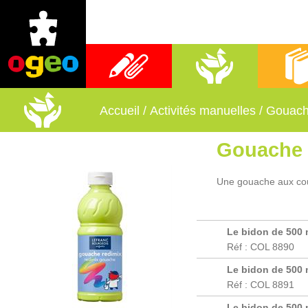
Fournitures scolaires
Activités manuelles
Librai
Accueil
/
Activités manuelles
/
Gouache
Gouache 
Une gouache aux coul
Le bidon de 500 
Réf : COL 8890
Le bidon de 500 
Réf : COL 8891
Le bidon de 500 