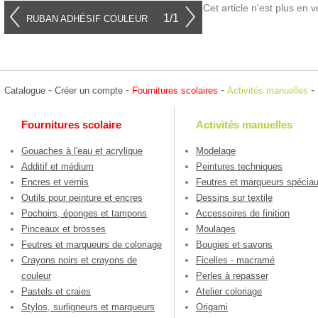
Cet article n'est plus en v
1/1
RUBAN ADHÉSIF COULEUR
-
-
-
-
Catalogue
Créer un compte
Fournitures scolaires
Activités manuelles
Fournitures scolaire
Activités manuelles
Gouaches à l'eau et acrylique
Modelage
Additif et médium
Peintures techniques
Encres et vernis
Feutres et marqueurs spécia
Outils pour peinture et encres
Dessins sur textile
Pochoirs, éponges et tampons
Accessoires de finition
Pinceaux et brosses
Moulages
Feutres et marqueurs de coloriage
Bougies et savons
Crayons noirs et crayons de
Ficelles - macramé
couleur
Perles à repasser
Pastels et craies
Atelier coloriage
Stylos, surligneurs et marqueurs
Origami