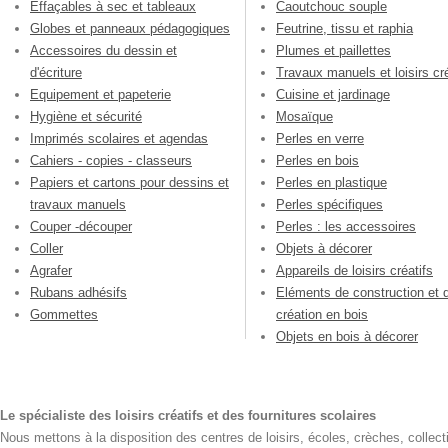
Effaçables à sec et tableaux
Caoutchouc souple
Globes et panneaux pédagogiques
Feutrine, tissu et raphia
Accessoires du dessin et
Plumes et paillettes
d'écriture
Travaux manuels et loisirs cré
Equipement et papeterie
Cuisine et jardinage
Hygiène et sécurité
Mosaïque
Imprimés scolaires et agendas
Perles en verre
Cahiers - copies - classeurs
Perles en bois
Papiers et cartons pour dessins et
Perles en plastique
travaux manuels
Perles spécifiques
Couper -découper
Perles : les accessoires
Coller
Objets à décorer
Agrafer
Appareils de loisirs créatifs
Rubans adhésifs
Eléments de construction et 
Gommettes
création en bois
Objets en bois à décorer
Le spécialiste des loisirs créatifs et des fournitures scolaires
Nous mettons à la disposition des centres de loisirs, écoles, crèches, collecti