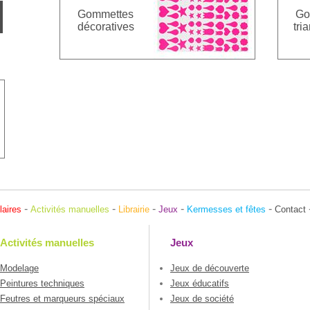
Gommettes
Go
décoratives
tri
-
-
-
-
-
laires
Activités manuelles
Librairie
Jeux
Kermesses et fêtes
Contact
Activités manuelles
Jeux
Modelage
Jeux de découverte
Peintures techniques
Jeux éducatifs
Feutres et marqueurs spéciaux
Jeux de société