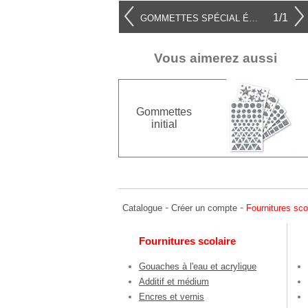
1/1
GOMMETTES SPÉCIAL ÉCOLE
Vous aimerez aussi
Gommettes
initial
-
-
Catalogue
Créer un compte
Fournitures sco
Fournitures scolaire
Gouaches à l'eau et acrylique
Additif et médium
Encres et vernis