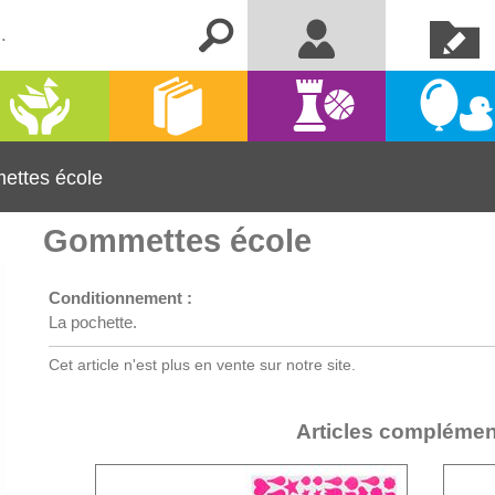
Créer un
Me connecter
compte
Activités
Kermesse
Librairie
Jeux
manuelles
et fêtes
ttes école
Gommettes école
Conditionnement :
La pochette.
Cet article n'est plus en vente sur notre site.
Articles complémen