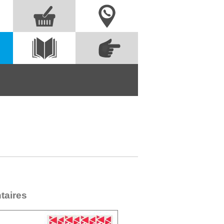
Nous contacter
Commandez
s
Voir le
directement à partir
catalogue
des références
taires