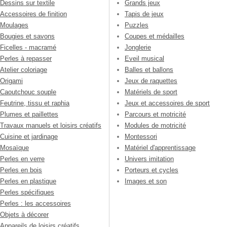
Dessins sur textile
Grands jeux
Accessoires de finition
Tapis de jeux
Moulages
Puzzles
Bougies et savons
Coupes et médailles
Ficelles - macramé
Jonglerie
Perles à repasser
Eveil musical
Atelier coloriage
Balles et ballons
Origami
Jeux de raquettes
Caoutchouc souple
Matériels de sport
Feutrine, tissu et raphia
Jeux et accessoires de sport
Plumes et paillettes
Parcours et motricité
Travaux manuels et loisirs créatifs
Modules de motricité
Cuisine et jardinage
Montessori
Mosaïque
Matériel d'apprentissage
Perles en verre
Univers imitation
Perles en bois
Porteurs et cycles
Perles en plastique
Images et son
Perles spécifiques
Perles : les accessoires
Objets à décorer
Appareils de loisirs créatifs