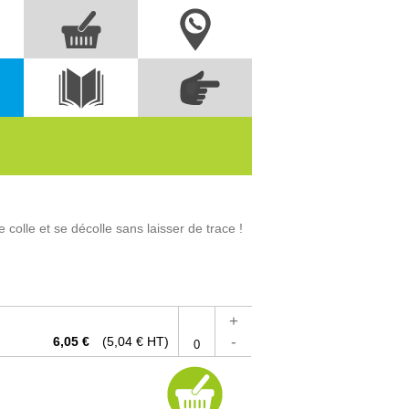
Nous contacter
Commandez
s
Voir le
directement à partir
catalogue
des références
olle et se décolle sans laisser de trace !
+
-
6,05 €
(5,04 € HT)