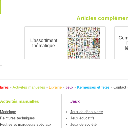
Articles complémen
Gomm
L'assortiment
f
thématique
l
-
-
-
-
-
laires
Activités manuelles
Librairie
Jeux
Kermesses et fêtes
Contact
Activités manuelles
Jeux
Modelage
Jeux de découverte
Peintures techniques
Jeux éducatifs
Feutres et marqueurs spéciaux
Jeux de société