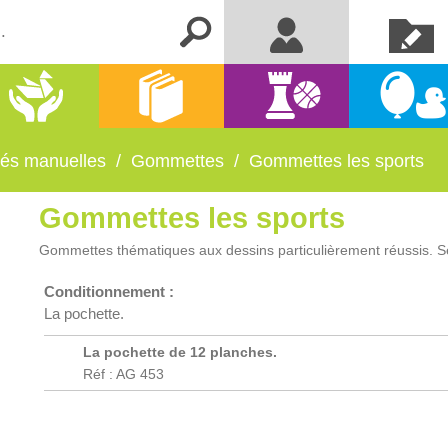
Créer un
Me connecter
compte
Activités
Kermesse
Librairie
Jeux
manuelles
et fêtes
ités manuelles
/
Gommettes
/
Gommettes les sports
Gommettes les sports
Gommettes thématiques aux dessins particulièrement réussis. Se c
Conditionnement :
La pochette.
La pochette de 12 planches.
Réf : AG 453