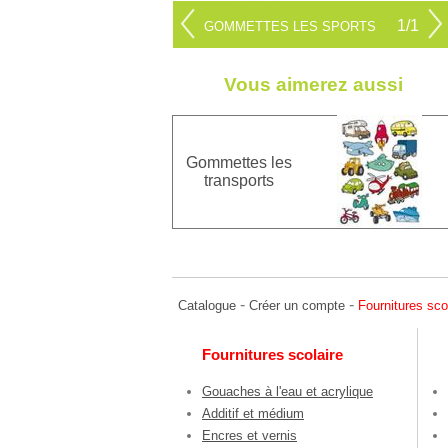
1/1
GOMMETTES LES SPORTS
Vous aimerez aussi
Gommettes les
transports
-
-
Catalogue
Créer un compte
Fournitures sco
Fournitures scolaire
Gouaches à l'eau et acrylique
Additif et médium
Encres et vernis