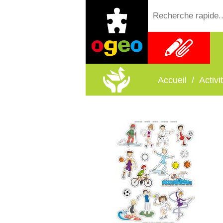
Fournitures
scolaires
Accueil
/
Activ