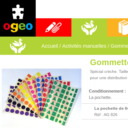
Fournitures scolaires
Activités manuelles
Librai
Accueil
/
Activités manuelles
/
Gomme
Gommett
Spécial crèche. Tail
pour une distribution
Conditionnement :
La pochette.
La pochette de 6
Réf : AG 826