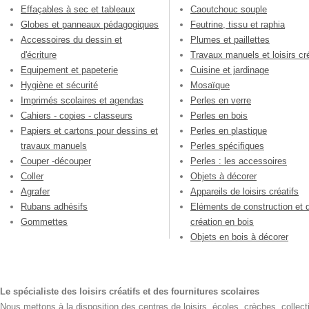
Effaçables à sec et tableaux
Caoutchouc souple
Globes et panneaux pédagogiques
Feutrine, tissu et raphia
Accessoires du dessin et
Plumes et paillettes
d'écriture
Travaux manuels et loisirs cré
Equipement et papeterie
Cuisine et jardinage
Hygiène et sécurité
Mosaïque
Imprimés scolaires et agendas
Perles en verre
Cahiers - copies - classeurs
Perles en bois
Papiers et cartons pour dessins et
Perles en plastique
travaux manuels
Perles spécifiques
Couper -découper
Perles : les accessoires
Coller
Objets à décorer
Agrafer
Appareils de loisirs créatifs
Rubans adhésifs
Eléments de construction et 
Gommettes
création en bois
Objets en bois à décorer
Le spécialiste des loisirs créatifs et des fournitures scolaires
Nous mettons à la disposition des centres de loisirs, écoles, crèches, collecti