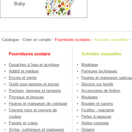
Baby
-
-
-
-
Catalogue
Créer un compte
Fournitures scolaires
Activités manuelles
Fournitures scolaire
Activités manuelles
Gouaches à l'eau et acrylique
Modelage
Additif et médium
Peintures techniques
Encres et vernis
Feutres et marqueurs spécia
Outils pour peinture et encres
Dessins sur textile
Pochoirs, éponges et tampons
Accessoires de finition
Pinceaux et brosses
Moulages
Feutres et marqueurs de coloriage
Bougies et savons
Crayons noirs et crayons de
Ficelles - macramé
couleur
Perles à repasser
Pastels et craies
Atelier coloriage
Stylos, surligneurs et marqueurs
Origami