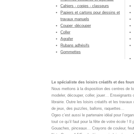
Cahiers - copies - classeurs
Papiers et cartons pour dessins et
travaux manuels
Couper -découper
Coller
Agrafer
Rubans adhésifs
Gommettes
Le spécialiste des loisirs créatifs et des fou
Nous mettons à la disposition des centres de lois
modeler, découper, coller, jouer… Enseignants o
librairie. Outre les loisirs créatifs et les tra
de jeux, des puzzles, ballons, raquettes…
Ogeo c’est aussi le partenaire idéal pour l’orga
tout ce qu’il faut pour la fête de votre école ! 
Gouaches, pinceaux… Crayons de couleur, feutre