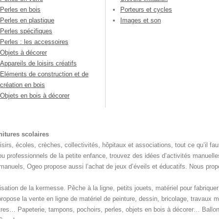
Perles en bois
Porteurs et cycles
Perles en plastique
Images et son
Perles spécifiques
Perles : les accessoires
Objets à décorer
Appareils de loisirs créatifs
Eléments de construction et de
création en bois
Objets en bois à décorer
rnitures scolaires
irs, écoles, crèches, collectivités, hôpitaux et associations, tout ce qu’il fau
u professionnels de la petite enfance, trouvez des idées d’activités manuelle
vaux manuels, Ogeo propose aussi l’achat de jeux d’éveils et éducatifs. Nous p
nisation de la kermesse. Pêche à la ligne, petits jouets, matériel pour fabriq
Il propose la vente en ligne de matériel de peinture, dessin, bricolage, travaux
s… Papeterie, tampons, pochoirs, perles, objets en bois à décorer… Ballons,