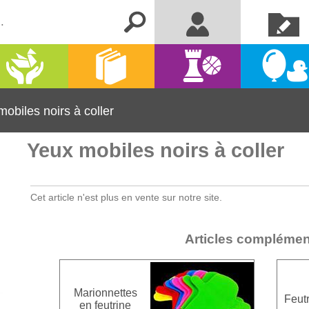
Créer un
Me connecter
compte
Activités
Kermesse
Librairie
Jeux
manuelles
et fêtes
obiles noirs à coller
Yeux mobiles noirs à coller
Cet article n'est plus en vente sur notre site.
Articles complémen
Marionnettes
Feut
en feutrine