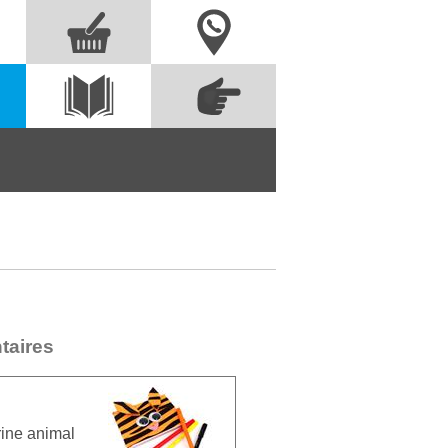
Nous contacter
Commandez
s
Voir le
directement à partir
catalogue
des références
taires
rine animal