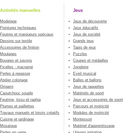
Activités manuelles
Jeux
Modelage
Jeux de découverte
Peintures techniques
Jeux éducatifs
Feutres et marqueurs spéciaux
Jeux de société
Dessins sur textile
Grands jeux
Accessoires de finition
Tapis de jeux
Moulages
Puzzles
Bougies et savons
Coupes et médailles
Ficelles - macramé
Jonglerie
Perles à repasser
Eveil musical
Atelier coloriage
Balles et ballons
Origami
Jeux de raquettes
Caoutchouc souple
Matériels de sport
Feutrine, tissu et raphia
Jeux et accessoires de sport
Plumes et paillettes
Parcours et motricité
Travaux manuels et loisirs créatifs
Modules de motricité
Cuisine et jardinage
Montessori
Mosaïque
Matériel d'apprentissage
Perles en verre
Univers imitation