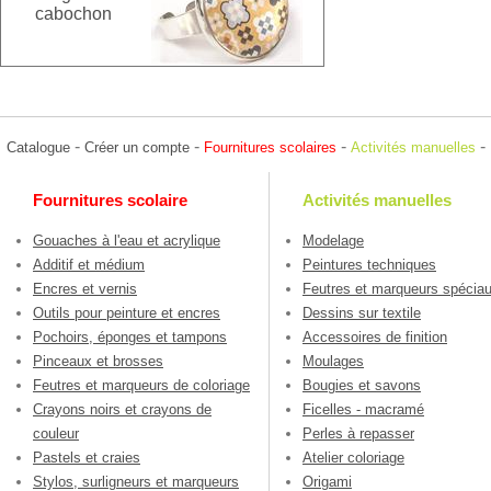
cabochon
-
-
-
-
Catalogue
Créer un compte
Fournitures scolaires
Activités manuelles
Fournitures scolaire
Activités manuelles
Gouaches à l'eau et acrylique
Modelage
Additif et médium
Peintures techniques
Encres et vernis
Feutres et marqueurs spécia
Outils pour peinture et encres
Dessins sur textile
Pochoirs, éponges et tampons
Accessoires de finition
Pinceaux et brosses
Moulages
Feutres et marqueurs de coloriage
Bougies et savons
Crayons noirs et crayons de
Ficelles - macramé
couleur
Perles à repasser
Pastels et craies
Atelier coloriage
Stylos, surligneurs et marqueurs
Origami