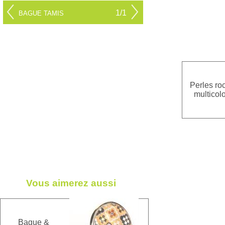
1/1
BAGUE TAMIS
Perles roc
multicol
Vous aimerez aussi
Bague &