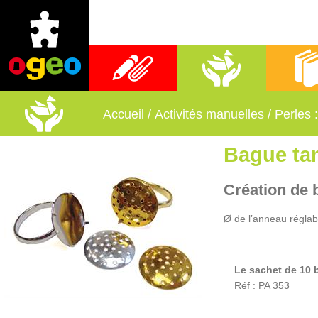
Fournitures scolaires
Activités manuelles
Librai
Accueil
/
Activités manuelles
/
Perles 
Bague ta
Création de 
Ø de l’anneau régla
Le sachet de 10 
Réf : PA 353