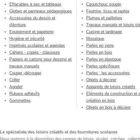
Effaçables à sec et tableaux
Caoutchouc souple
Globes et panneaux pédagogiques
Feutrine, tissu et raphia
Accessoires du dessin et
Plumes et paillettes
d'écriture
Travaux manuels et loisirs cré
Equipement et papeterie
Cuisine et jardinage
Hygiène et sécurité
Mosaïque
Imprimés scolaires et agendas
Perles en verre
Cahiers - copies - classeurs
Perles en bois
Papiers et cartons pour dessins et
Perles en plastique
travaux manuels
Perles spécifiques
Couper -découper
Perles : les accessoires
Coller
Objets à décorer
Agrafer
Appareils de loisirs créatifs
Rubans adhésifs
Eléments de construction et 
Gommettes
création en bois
Objets en bois à décorer
Le spécialiste des loisirs créatifs et des fournitures scolaires
Nous mettons à la disposition des centres de loisirs, écoles, crèches, collecti