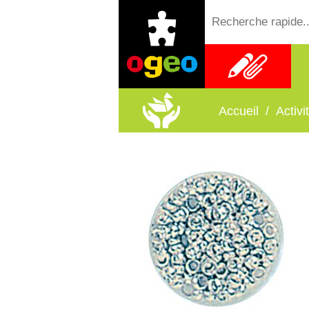
Fournitures
scolaires
Accueil
/
Activ