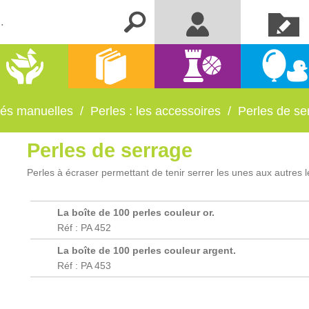
Créer un
Me connecter
compte
Activités
Kermesse
Librairie
Jeux
manuelles
et fêtes
ités manuelles
/
Perles : les accessoires
/
Perles de se
Perles de serrage
Perles à écraser permettant de tenir serrer les unes aux autres l
La boîte de 100 perles couleur or.
Réf : PA 452
La boîte de 100 perles couleur argent.
Réf : PA 453