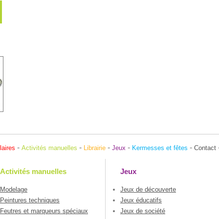
-
-
-
-
-
laires
Activités manuelles
Librairie
Jeux
Kermesses et fêtes
Contact
Activités manuelles
Jeux
Modelage
Jeux de découverte
Peintures techniques
Jeux éducatifs
Feutres et marqueurs spéciaux
Jeux de société