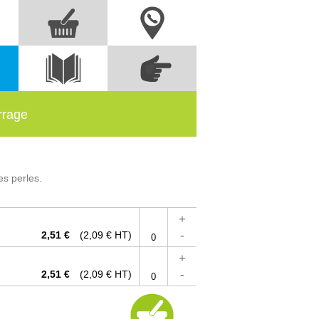
Nous contacter
Commandez
s
Voir le
directement à partir
catalogue
des références
rrage
es perles.
+
-
2,51 €
(2,09 € HT)
+
-
2,51 €
(2,09 € HT)