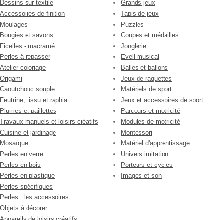
Dessins sur textile
Grands jeux
Accessoires de finition
Tapis de jeux
Moulages
Puzzles
Bougies et savons
Coupes et médailles
Ficelles - macramé
Jonglerie
Perles à repasser
Eveil musical
Atelier coloriage
Balles et ballons
Origami
Jeux de raquettes
Caoutchouc souple
Matériels de sport
Feutrine, tissu et raphia
Jeux et accessoires de sport
Plumes et paillettes
Parcours et motricité
Travaux manuels et loisirs créatifs
Modules de motricité
Cuisine et jardinage
Montessori
Mosaïque
Matériel d'apprentissage
Perles en verre
Univers imitation
Perles en bois
Porteurs et cycles
Perles en plastique
Images et son
Perles spécifiques
Perles : les accessoires
Objets à décorer
Appareils de loisirs créatifs