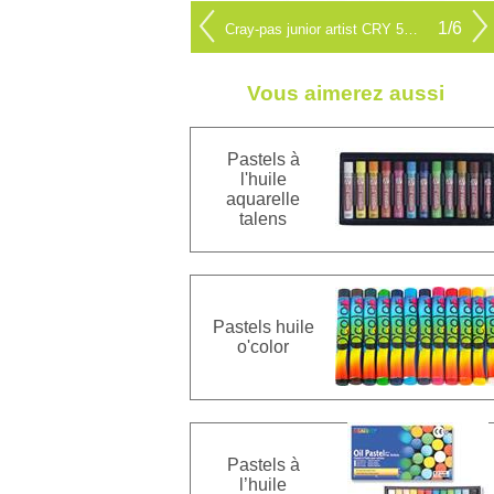
1/6
Cray-pas junior artist CRY 510
Vous aimerez aussi
Pastels à
l'huile
aquarelle
talens
Pastels huile
o'color
Pastels à
l’huile