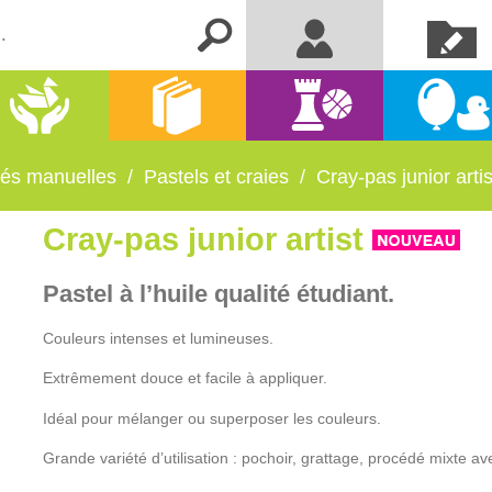
Créer un
Me connecter
compte
Activités
Kermesse
Librairie
Jeux
manuelles
et fêtes
ités manuelles
/
Pastels et craies
/
Cray-pas junior artis
Cray-pas junior artist
Pastel à l’huile qualité étudiant.
Couleurs intenses et lumineuses.
Extrêmement douce et facile à appliquer.
Idéal pour mélanger ou superposer les couleurs.
Grande variété d’utilisation : pochoir, grattage, procédé mixte a