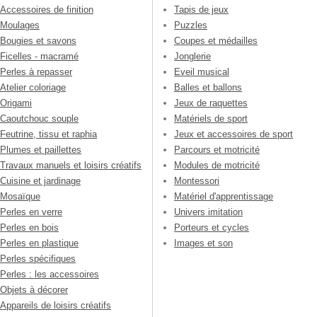
Accessoires de finition
Tapis de jeux
Moulages
Puzzles
Bougies et savons
Coupes et médailles
Ficelles - macramé
Jonglerie
Perles à repasser
Eveil musical
Atelier coloriage
Balles et ballons
Origami
Jeux de raquettes
Caoutchouc souple
Matériels de sport
Feutrine, tissu et raphia
Jeux et accessoires de sport
Plumes et paillettes
Parcours et motricité
Travaux manuels et loisirs créatifs
Modules de motricité
Cuisine et jardinage
Montessori
Mosaïque
Matériel d'apprentissage
Perles en verre
Univers imitation
Perles en bois
Porteurs et cycles
Perles en plastique
Images et son
Perles spécifiques
Perles : les accessoires
Objets à décorer
Appareils de loisirs créatifs