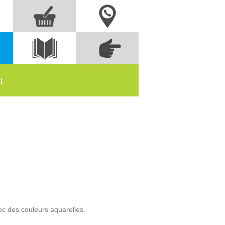
Nous contacter
Commandez
s
Voir le
directement à partir
catalogue
des références
t
vec des couleurs aquarelles.