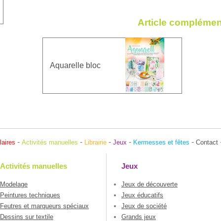
Article complémen
Aquarelle bloc
-
-
-
-
-
laires
Activités manuelles
Librairie
Jeux
Kermesses et fêtes
Contact
Activités manuelles
Jeux
Modelage
Jeux de découverte
Peintures techniques
Jeux éducatifs
Feutres et marqueurs spéciaux
Jeux de société
Dessins sur textile
Grands jeux