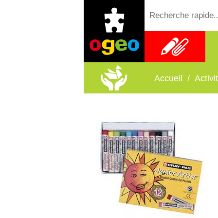
Fournitures
scolaires
Accueil
/
Activ