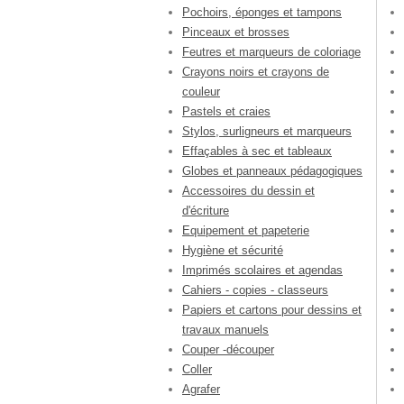
Pochoirs, éponges et tampons
Pinceaux et brosses
Feutres et marqueurs de coloriage
Crayons noirs et crayons de
couleur
Pastels et craies
Stylos, surligneurs et marqueurs
Effaçables à sec et tableaux
Globes et panneaux pédagogiques
Accessoires du dessin et
d'écriture
Equipement et papeterie
Hygiène et sécurité
Imprimés scolaires et agendas
Cahiers - copies - classeurs
Papiers et cartons pour dessins et
travaux manuels
Couper -découper
Coller
Agrafer