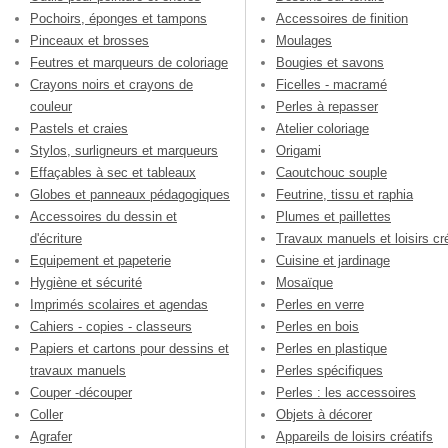
Pochoirs, éponges et tampons
Accessoires de finition
Pinceaux et brosses
Moulages
Feutres et marqueurs de coloriage
Bougies et savons
Crayons noirs et crayons de
Ficelles - macramé
couleur
Perles à repasser
Pastels et craies
Atelier coloriage
Stylos, surligneurs et marqueurs
Origami
Effaçables à sec et tableaux
Caoutchouc souple
Globes et panneaux pédagogiques
Feutrine, tissu et raphia
Accessoires du dessin et
Plumes et paillettes
d'écriture
Travaux manuels et loisirs cré
Equipement et papeterie
Cuisine et jardinage
Hygiène et sécurité
Mosaïque
Imprimés scolaires et agendas
Perles en verre
Cahiers - copies - classeurs
Perles en bois
Papiers et cartons pour dessins et
Perles en plastique
travaux manuels
Perles spécifiques
Couper -découper
Perles : les accessoires
Coller
Objets à décorer
Agrafer
Appareils de loisirs créatifs