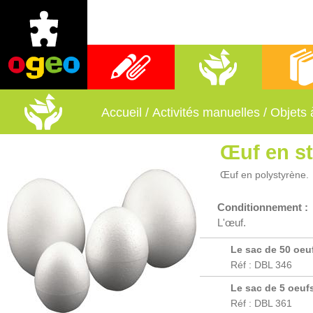
Fournitures scolaires
Activités manuelles
Librai
Accueil
/
Activités manuelles
/
Objets 
Œuf en s
Œuf en polystyrène.
Conditionnement :
L'œuf.
Le sac de 50 oeu
Réf : DBL 346
Le sac de 5 oeuf
Réf : DBL 361