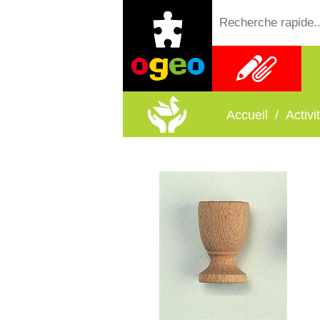
Fournitures
scolaires
Accueil
/
Activ