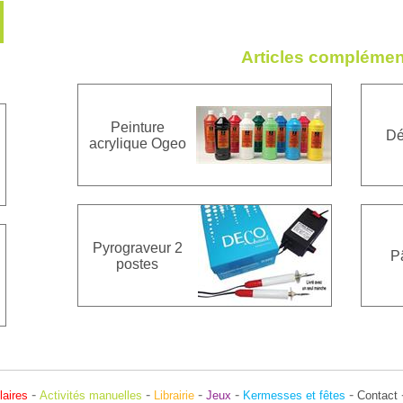
Articles complémen
Peinture
Dé
acrylique Ogeo
Pyrograveur 2
P
postes
-
-
-
-
-
laires
Activités manuelles
Librairie
Jeux
Kermesses et fêtes
Contact