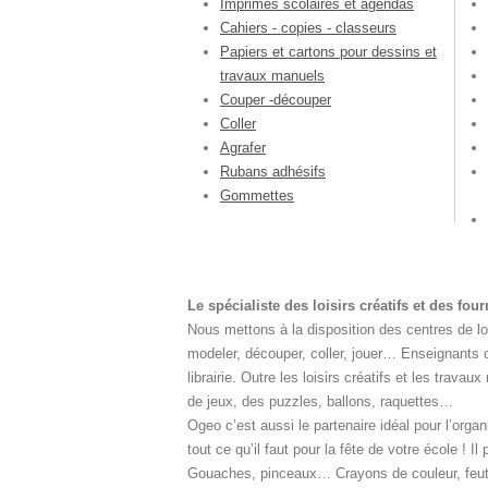
Imprimés scolaires et agendas
Cahiers - copies - classeurs
Papiers et cartons pour dessins et
travaux manuels
Couper -découper
Coller
Agrafer
Rubans adhésifs
Gommettes
Le spécialiste des loisirs créatifs et des fou
Nous mettons à la disposition des centres de lois
modeler, découper, coller, jouer… Enseignants o
librairie. Outre les loisirs créatifs et les tra
de jeux, des puzzles, ballons, raquettes…
Ogeo c’est aussi le partenaire idéal pour l’orga
tout ce qu’il faut pour la fête de votre école ! 
Gouaches, pinceaux… Crayons de couleur, feutre