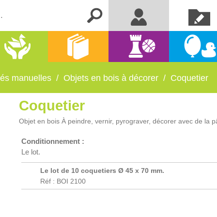
Créer un
Me connecter
compte
Activités
Kermesse
Librairie
Jeux
manuelles
et fêtes
ités manuelles
/
Objets en bois à décorer
/
Coquetier
Coquetier
Objet en bois À peindre, vernir, pyrograver, décorer avec de la 
Conditionnement :
Le lot.
Le lot de 10 coquetiers Ø 45 x 70 mm.
Réf : BOI 2100