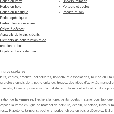
Perles en verre
Univers imitation
Perles en bois
Porteurs et cycles
Perles en plastique
Images et son
Perles spécifiques
Perles : les accessoires
Objets à décorer
Appareils de loisirs créatifs
Eléments de construction et de
création en bois
Objets en bois à décorer
rnitures scolaires
irs, écoles, crèches, collectivités, hôpitaux et associations, tout ce qu’il fau
u professionnels de la petite enfance, trouvez des idées d’activités manuelle
vaux manuels, Ogeo propose aussi l’achat de jeux d’éveils et éducatifs. Nous p
nisation de la kermesse. Pêche à la ligne, petits jouets, matériel pour fabriq
Il propose la vente en ligne de matériel de peinture, dessin, bricolage, travaux
s… Papeterie, tampons, pochoirs, perles, objets en bois à décorer… Ballons,