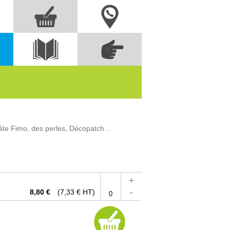
Nous contacter
Commandez
s
Voir le
directement à partir
catalogue
des références
pâte Fimo, des perles, Décopatch...
+
-
8,80 €
(7,33 € HT)